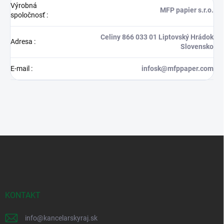
Výrobná
MFP papier s.r.o.
spoločnosť
:
Celiny 866 033 01 Liptovský Hrádok
Adresa
:
Slovensko
E-mail
:
infosk@mfppaper.com
Z
á
p
ä
t
i
KONTAKT
e
info
@
kancelarskyraj.sk