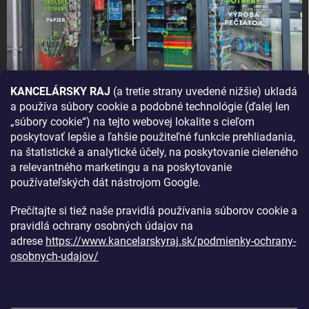
KANCELÁRSKY RAJ
(a tretie strany uvedené nižšie) ukladá
a používa súbory cookie a podobné technológie (ďalej len
AKO SA K NÁM DOSTANETE?
„súbory cookie“) na tejto webovej lokalite s cieľom
poskytovať lepšie a ľahšie použiteľné funkcie prehliadania,
na štatistické a analytické účely, na poskytovanie cieleného
a relevantného marketingu a na poskytovanie
používateľských dát nástrojom Google.
Prečítajte si tiež naše pravidlá používania súborov cookie a
pravidlá ochrany osobných údajov na
adrese
https://www.kancelarskyraj.sk/podmienky-ochrany-
osobnych-udajov/