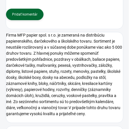
Pridať komentár
Firma MFP papier spol. s r.o. je zameraná na distribúciu
papierenského, darčekového a školského tovaru. Sortiment je
neustále rozširovaný a v súčasnej dobe ponúkame viac ako 5 000
druhov tovaru. Z hlavnej ponuky môžeme spomenúť
predovšetkým pohľadnice, pozdravy v obálkach, baliace papiere,
darčekové tašky, maľovanky, pexesá, vystrihovačky, záložky,
diplomy, listové papiere, stuhy, rozety, menovky, pastelky, školské
dosky, školské boxy, dosky na abecedu, podložky na stôl,
záznamové knihy, bloky, náčrtníky, skicáre, kresliace kartóny
(výkresy), papierové hodiny, rozvrhy, denníčky (záznamníky
domácich úloh), kružidlá, ceruzky, voskové pastelky, pravítka a
iné. Zo sezónneho sortimentu sú to predovšetkým kalendáre,
diáre, veľkonočný a vianočný tovar.V prípade tohto druhu tovaru
garantujeme vysokú kvalitu a prijateľné ceny.