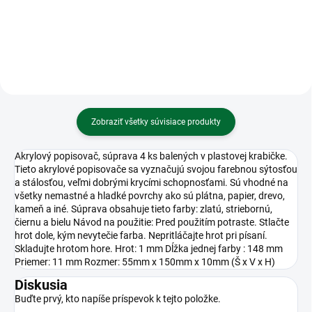
Zobraziť všetky súvisiace produkty
Akrylový popisovač, súprava 4 ks balených v plastovej krabičke.
Tieto akrylové popisovače sa vyznačujú svojou farebnou sýtosťou
a stálosťou, veľmi dobrými krycími schopnosťami. Sú vhodné na
všetky nemastné a hladké povrchy ako sú plátna, papier, drevo,
kameň a iné. Súprava obsahuje tieto farby: zlatú, striebornú,
čiernu a bielu Návod na použitie: Pred použitím potraste. Stlačte
hrot dole, kým nevytečie farba. Nepritláčajte hrot pri písaní.
Skladujte hrotom hore. Hrot: 1 mm Dĺžka jednej farby : 148 mm
Priemer: 11 mm Rozmer: 55mm x 150mm x 10mm (Š x V x H)
Diskusia
Buďte prvý, kto napíše príspevok k tejto položke.