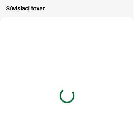
Súvisiaci tovar
VIAC ZA MENEJ
VIAC ZA MENEJ
SKLADOM
SKLADOM
(>5 KS)
(>5 KS)
Etiketa cen. Emerson
Zošit A5 TYP 512 Dúha
DMHK rolka 23x16mm -
€0,48
žltá
Do košíka
€0,77
Zošit A5 TYP 512 Dúha
Do košíka
Etiketa cen. Emerson DMHK rolka
23x16mm - žltá