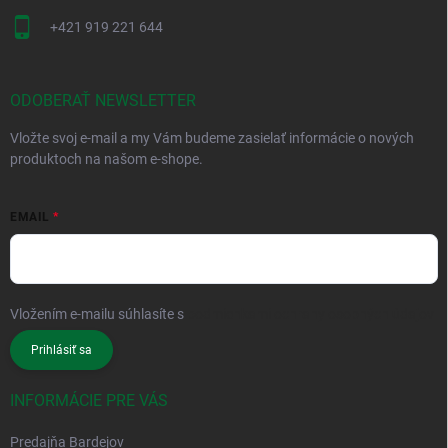
+421 919 221 644
ODOBERAŤ NEWSLETTER
Vložte svoj e-mail a my Vám budeme zasielať informácie o nových
produktoch na našom e-shope.
EMAIL
Vložením e-mailu súhlasíte s
podmienkami ochrany osobných údajov
Prihlásiť sa
INFORMÁCIE PRE VÁS
Predajňa Bardejov