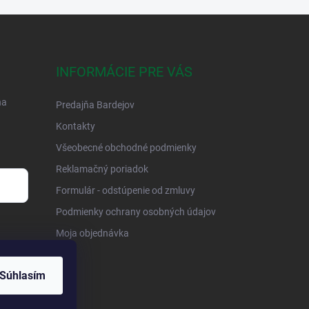
INFORMÁCIE PRE VÁS
na
Predajňa Bardejov
Kontakty
Všeobecné obchodné podmienky
Reklamačný poriadok
Formulár - odstúpenie od zmluvy
Podmienky ochrany osobných údajov
Moja objednávka
Súhlasím