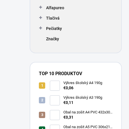
Alfapureo
Tlačivá
Pečiatky
Značky
TOP 10 PRODUKTOV
Výkres školský A4 190g
€0,06
Výkres školský A3 190g
€0,11
Obal na zošit A4 PVC 432x304
mm, hrubý/transparentný
€0,31
Obal na zošit A5 PVC 306x217