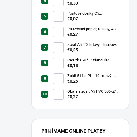
mm, hrubý/transparentný
€0,30
Poštové obálky C5
samolepiace
€0,07
Pauzovací papier, rezaný, A3,
XEROX
€0,27
Zošit A5, 20 listový - linajkový
523
€0,25
Ceruzka M č.2 triangular
€0,18
Zošit 511 s PL - 10 listový -
linkovaný 20 mm s pomocnou
€0,25
linkou
Obal na zošit A5 PVC 306x217
mm Neon Color -
€0,27
transparentný/ružov
PRIJÍMAME ONLINE PLATBY