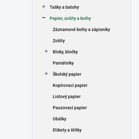
n
Tašky a batohy
e
l
Papier, zošity a knihy
Záznamové knihy a zápisníky
Zošity
Bloky, bločky
Pamätníky
Školský papier
Kopírovací papier
Listový papier
Pauzovací papier
Obálky
Etikety a štítky