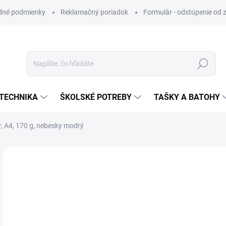
dné podmienky
Reklamačný poriadok
Formulár - odstúpenie od 
Hľadať
TECHNIKA
ŠKOLSKÉ POTREBY
TAŠKY A BATOHY
r, A4, 170 g, nebesky modrý
ZNAČKA:
APLI
VIAC ZA MENEJ
€0
Jedn
SK
cena