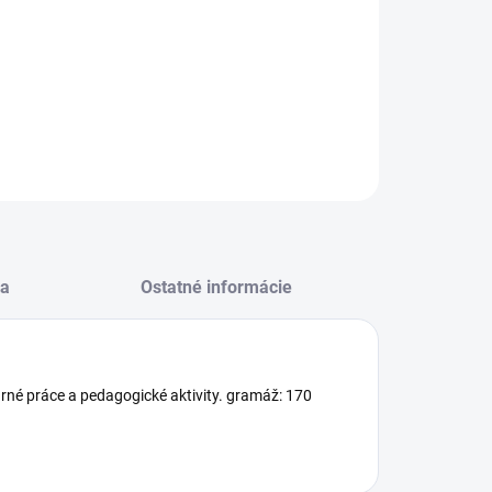
−
+
Pridať do košíka
 farebný papier, A4, 170 g, nebesky modrý
ILNÉ INFORMÁCIE
OPÝTAŤ SA
STRÁŽIŤ
a
Ostatné informácie
varné práce a pedagogické aktivity. gramáž: 170