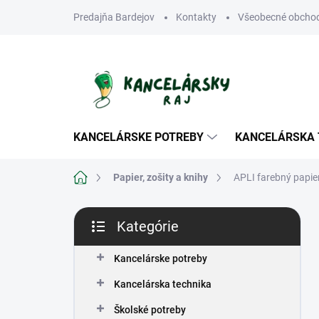
Prejsť
Predajňa Bardejov
Kontakty
Všeobecné obcho
na
obsah
KANCELÁRSKE POTREBY
KANCELÁRSKA 
Domov
Papier, zošity a knihy
APLI farebný papie
B
Kategórie
o
Preskočiť
č
kategórie
n
Kancelárske potreby
ý
Kancelárska technika
p
a
Školské potreby