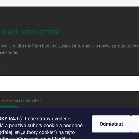
BERAŤ NEWSLETTER
 svoj e-mail a my Vám budeme zasielať informácie o nových produktoch 
 e-shope.
ím e-mailu súhlasíte s
podmienkami ochrany osobných údajov
hlásiť sa
KY RAJ
(a tretie strany uvedené
Odmietnuť
adá a používa súbory cookie a podobné
 SA K NÁM
(ďalej len „súbory cookie“) na tejto