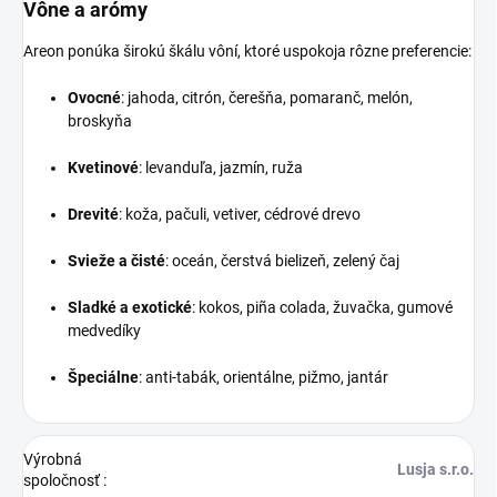
Vône a arómy
Areon ponúka širokú škálu vôní, ktoré uspokoja rôzne preferencie:
Ovocné
:
jahoda, citrón, čerešňa, pomaranč, melón,
broskyňa
Kvetinové
:
levanduľa, jazmín, ruža
Drevité
:
koža, pačuli, vetiver, cédrové drevo
Svieže a čisté
:
oceán, čerstvá bielizeň, zelený čaj
Sladké a exotické
:
kokos, piña colada, žuvačka, gumové
medvedíky
Špeciálne
:
anti-tabák, orientálne, pižmo, jantár
Výrobná
Lusja s.r.o.
spoločnosť
: