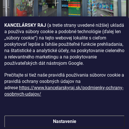
KANCELÁRSKY RAJ
(a tretie strany uvedené nižšie) ukladá
a používa súbory cookie a podobné technológie (ďalej len
AKO SA K NÁM DOSTANETE?
„súbory cookie“) na tejto webovej lokalite s cieľom
poskytovať lepšie a ľahšie použiteľné funkcie prehliadania,
na štatistické a analytické účely, na poskytovanie cieleného
a relevantného marketingu a na poskytovanie
používateľských dát nástrojom Google.
Prečítajte si tiež naše pravidlá používania súborov cookie a
pravidlá ochrany osobných údajov na
adrese
https://www.kancelarskyraj.sk/podmienky-ochrany-
osobnych-udajov/
Nastavenie