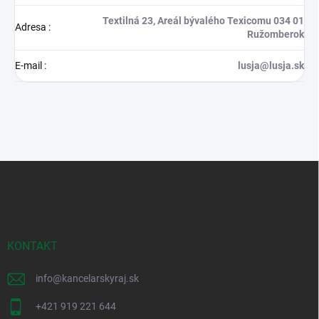
Textilná 23, Areál bývalého Texicomu 034 01
Adresa
:
Ružomberok
E-mail
:
lusja@lusja.sk
Z
á
p
ä
t
i
KONTAKT
e
info
@
kancelarskyraj.sk
+421 919 221 644