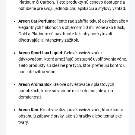
Platinum či Carbon. Tieto produkty sú cenovo dostupné a
obľúbené pre svoju jednoduchú aplikáciu a štýlový vzhľad.
Areon Car Perfume
:
Tento rad zahŕňa tekuté osviežovače v
elegantných flakónoch s objemom 50 ml. Vône ako Black,
Gold a Platinum sú navrhnuté tak, aby poskytovali
dlhotrvajúci a intenzívny zážitok.
Areon Sport Lux Liquid
:
Gélové osviežovače s
dávkovačom, ktoré umožňujú postupné uvoľňovanie vône.
Tieto produkty sú ideálne pre tých, ktorí preferujú kontrolu
nad intenzitou vône.
Areon Aroma Box
:
Gélové osviežovače v plastových
nádobkách, ktoré sú vhodné nielen do áut, ale aj do
domácnosti.
Areon Ken
:
Kreatívne dizajnové osviežovače, ktoré často
obsahujú zábavné prvky, ako sú hračky alebo tematické
tvary.