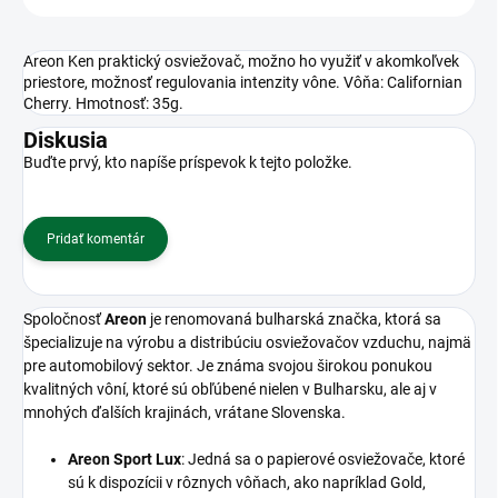
Areon Ken praktický osviežovač, možno ho využiť v akomkoľvek
priestore, možnosť regulovania intenzity vône. Vôňa: Californian
Cherry. Hmotnosť: 35g.
Diskusia
Buďte prvý, kto napíše príspevok k tejto položke.
Pridať komentár
Spoločnosť
Areon
je renomovaná bulharská značka, ktorá sa
špecializuje na výrobu a distribúciu osviežovačov vzduchu, najmä
pre automobilový sektor.
Je známa svojou širokou ponukou
kvalitných vôní, ktoré sú obľúbené nielen v Bulharsku, ale aj v
mnohých ďalších krajinách, vrátane Slovenska.
Areon Sport Lux
:
Jedná sa o papierové osviežovače, ktoré
sú k dispozícii v rôznych vôňach, ako napríklad Gold,