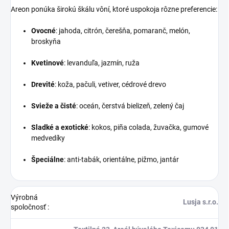
Areon ponúka širokú škálu vôní, ktoré uspokoja rôzne preferencie:
Ovocné
:
jahoda, citrón, čerešňa, pomaranč, melón,
broskyňa
Kvetinové
:
levanduľa, jazmín, ruža
Drevité
:
koža, pačuli, vetiver, cédrové drevo
Svieže a čisté
:
oceán, čerstvá bielizeň, zelený čaj
Sladké a exotické
:
kokos, piña colada, žuvačka, gumové
medvedíky
Špeciálne
:
anti-tabák, orientálne, pižmo, jantár
Výrobná
Lusja s.r.o.
spoločnosť
: