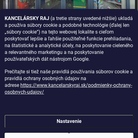
KANCELÁRSKY RAJ
(a tretie strany uvedené nižšie) ukladá
a používa súbory cookie a podobné technológie (ďalej len
AKO SA K NÁM DOSTANETE?
„súbory cookie“) na tejto webovej lokalite s cieľom
poskytovať lepšie a ľahšie použiteľné funkcie prehliadania,
na štatistické a analytické účely, na poskytovanie cieleného
a relevantného marketingu a na poskytovanie
používateľských dát nástrojom Google.
Prečítajte si tiež naše pravidlá používania súborov cookie a
pravidlá ochrany osobných údajov na
adrese
https://www.kancelarskyraj.sk/podmienky-ochrany-
osobnych-udajov/
Nastavenie
Copyright 2026
Kancelársky raj
. Všetky práva vyhradené.
Upraviť