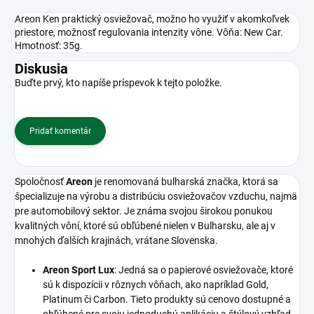
Areon Ken praktický osviežovač, možno ho využiť v akomkoľvek
priestore, možnosť regulovania intenzity vône. Vôňa: New Car.
Hmotnosť: 35g.
Diskusia
Buďte prvý, kto napíše príspevok k tejto položke.
Pridať komentár
Spoločnosť
Areon
je renomovaná bulharská značka, ktorá sa
špecializuje na výrobu a distribúciu osviežovačov vzduchu, najmä
pre automobilový sektor.
Je známa svojou širokou ponukou
kvalitných vôní, ktoré sú obľúbené nielen v Bulharsku, ale aj v
mnohých ďalších krajinách, vrátane Slovenska.
Areon Sport Lux
:
Jedná sa o papierové osviežovače, ktoré
sú k dispozícii v rôznych vôňach, ako napríklad Gold,
Platinum či Carbon. Tieto produkty sú cenovo dostupné a