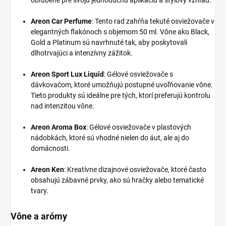
obľúbené pre svoju jednoduchú aplikáciu a štýlový vzhľad.
Areon Car Perfume
:
Tento rad zahŕňa tekuté osviežovače v
elegantných flakónoch s objemom 50 ml. Vône ako Black,
Gold a Platinum sú navrhnuté tak, aby poskytovali
dlhotrvajúci a intenzívny zážitok.
Areon Sport Lux Liquid
:
Gélové osviežovače s
dávkovačom, ktoré umožňujú postupné uvoľňovanie vône.
Tieto produkty sú ideálne pre tých, ktorí preferujú kontrolu
nad intenzitou vône.
Areon Aroma Box
:
Gélové osviežovače v plastových
nádobkách, ktoré sú vhodné nielen do áut, ale aj do
domácnosti.
Areon Ken
:
Kreatívne dizajnové osviežovače, ktoré často
obsahujú zábavné prvky, ako sú hračky alebo tematické
tvary.
Vône a arómy