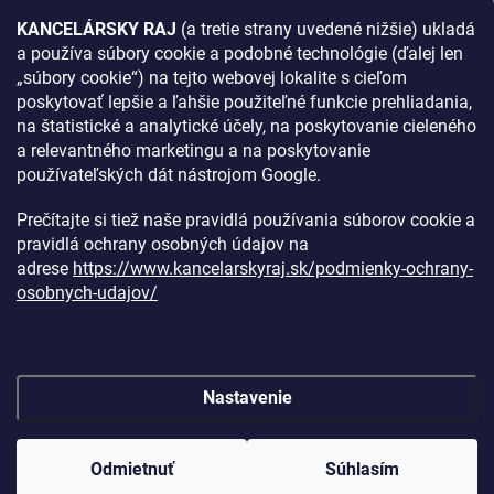
KANCELÁRSKY RAJ
(a tretie strany uvedené nižšie) ukladá
a používa súbory cookie a podobné technológie (ďalej len
AKO SA K NÁM DOSTANETE?
„súbory cookie“) na tejto webovej lokalite s cieľom
poskytovať lepšie a ľahšie použiteľné funkcie prehliadania,
na štatistické a analytické účely, na poskytovanie cieleného
a relevantného marketingu a na poskytovanie
používateľských dát nástrojom Google.
Prečítajte si tiež naše pravidlá používania súborov cookie a
pravidlá ochrany osobných údajov na
adrese
https://www.kancelarskyraj.sk/podmienky-ochrany-
osobnych-udajov/
Nastavenie
Copyright 2026
Kancelársky raj
. Všetky práva vyhradené.
Upraviť
nastavenie cookies
Odmietnuť
Súhlasím
Vytvoril Shoptet