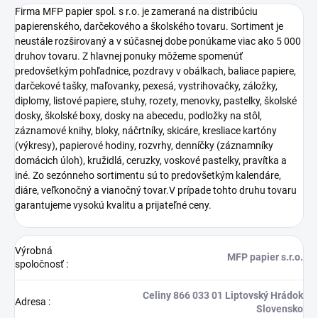
Firma MFP papier spol. s r.o. je zameraná na distribúciu
papierenského, darčekového a školského tovaru. Sortiment je
neustále rozširovaný a v súčasnej dobe ponúkame viac ako 5 000
druhov tovaru. Z hlavnej ponuky môžeme spomenúť
predovšetkým pohľadnice, pozdravy v obálkach, baliace papiere,
darčekové tašky, maľovanky, pexesá, vystrihovačky, záložky,
diplomy, listové papiere, stuhy, rozety, menovky, pastelky, školské
dosky, školské boxy, dosky na abecedu, podložky na stôl,
záznamové knihy, bloky, náčrtníky, skicáre, kresliace kartóny
(výkresy), papierové hodiny, rozvrhy, denníčky (záznamníky
domácich úloh), kružidlá, ceruzky, voskové pastelky, pravítka a
iné. Zo sezónneho sortimentu sú to predovšetkým kalendáre,
diáre, veľkonočný a vianočný tovar.V prípade tohto druhu tovaru
garantujeme vysokú kvalitu a prijateľné ceny.
Výrobná
MFP papier s.r.o.
spoločnosť
:
Celiny 866 033 01 Liptovský Hrádok
Adresa
:
Slovensko