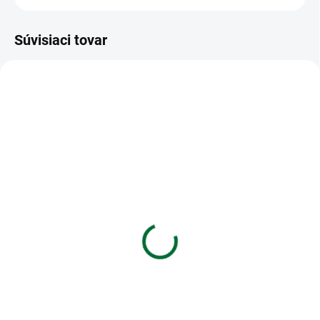
Súvisiaci tovar
VIAC ZA MENEJ
VIAC ZA MENEJ
SKLADOM
SKLADOM
(1 KS)
(>5 KS)
1407-0004 Zápisník
Záznamová kniha A5
12,7x17,8 cm
MFP 100l/čistá ZL5100
€4,10
€1,97
Do košíka
Do košíka
1407-0004 Zápisník 12,7x17,8
Záznamová kniha A5 MFP 100l/