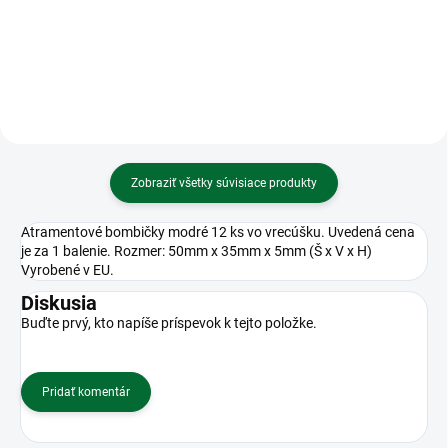
cm
čistá ZL5100
Zobraziť všetky súvisiace produkty
Atramentové bombičky modré 12 ks vo vrecúšku. Uvedená cena
je za 1 balenie. Rozmer: 50mm x 35mm x 5mm (Š x V x H)
Vyrobené v EU.
Diskusia
Buďte prvý, kto napíše príspevok k tejto položke.
Pridať komentár