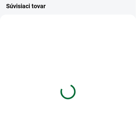
Súvisiaci tovar
VIAC ZA MENEJ
VIAC ZA MENEJ
SKLADOM
SKLADOM
(>5 KS)
(4 KS)
Darčeková papierová
Blahoželanie k 70.
taška NATUR na víno (11
narodeninám
x 36 cm)
€1,33
€1,35
Do košíka
Do košíka
Blahoželanie k 70. narodeninám
Darčeková papierová taška
NATUR na víno (11 x 36 cm)