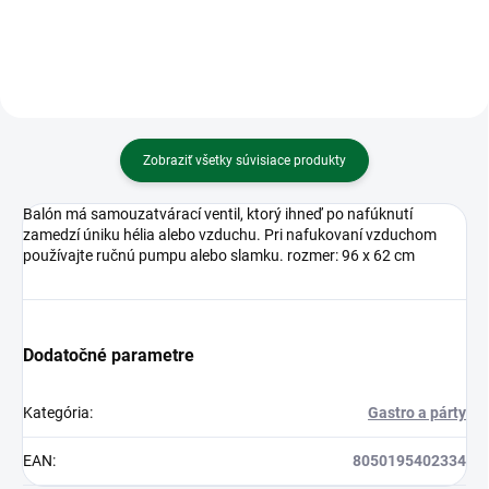
Zobraziť všetky súvisiace produkty
Balón má samouzatvárací ventil, ktorý ihneď po nafúknutí
zamedzí úniku hélia alebo vzduchu. Pri nafukovaní vzduchom
používajte ručnú pumpu alebo slamku. rozmer: 96 x 62 cm
Dodatočné parametre
Kategória
:
Gastro a párty
EAN
:
8050195402334