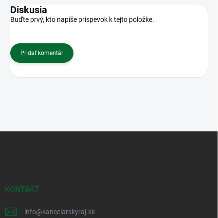
Diskusia
Buďte prvý, kto napíše príspevok k tejto položke.
Pridať komentár
Z
á
p
ä
t
i
KONTAKT
e
info
@
kancelarskyraj.sk