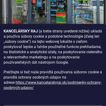
KANCELÁRSKY RAJ
(a tretie strany uvedené nižšie) ukladá
a používa súbory cookie a podobné technológie (ďalej len
AKO SA K NÁM DOSTANETE?
„súbory cookie“) na tejto webovej lokalite s cieľom
poskytovať lepšie a ľahšie použiteľné funkcie prehliadania,
na štatistické a analytické účely, na poskytovanie cieleného
a relevantného marketingu a na poskytovanie
používateľských dát nástrojom Google.
Prečítajte si tiež naše pravidlá používania súborov cookie a
pravidlá ochrany osobných údajov na
adrese
https://www.kancelarskyraj.sk/podmienky-ochrany-
osobnych-udajov/