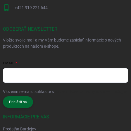
+421 919 221 644
ODOBERAŤ NEWSLETTER
Vložte svoj e-mail a my Vám budeme zasielať informácie o nových
produktoch na našom e-shope.
EMAIL
Vložením e-mailu súhlasíte s
podmienkami ochrany osobných údajov
Prihlásiť sa
INFORMÁCIE PRE VÁS
Predajňa Bardejov