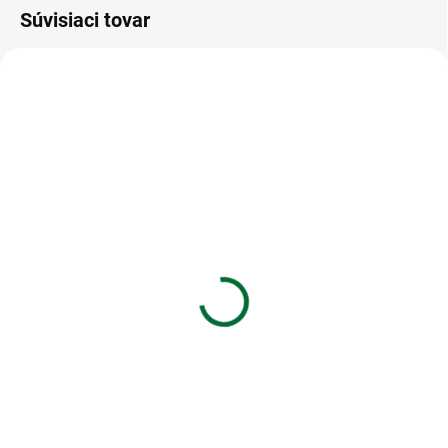
Súvisiaci tovar
VIAC ZA MENEJ
VIAC ZA MENEJ
SKLADOM
SKLADOM
(>5 KS)
(4 KS)
Darčeková papierová
Gifty - Be happy
taška (23 x 32 cm)
náramok - Tree of life
(gold)
€2,19
€5,69
Do košíka
Do košíka
Darčeková papierová taška (23 x
32 cm)
Gifty - Be happy náramok - Tree of
life (gold)