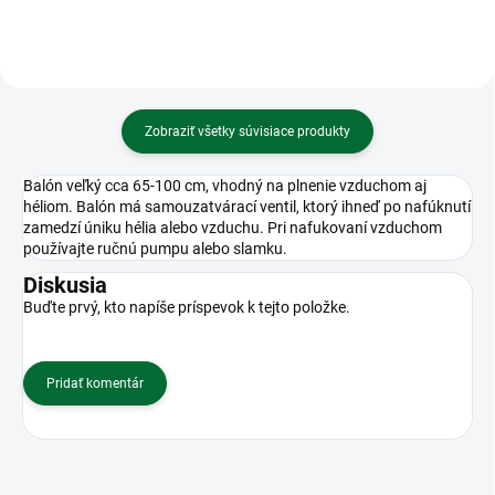
Zobraziť všetky súvisiace produkty
Balón veľký cca 65-100 cm, vhodný na plnenie vzduchom aj
héliom. Balón má samouzatvárací ventil, ktorý ihneď po nafúknutí
zamedzí úniku hélia alebo vzduchu. Pri nafukovaní vzduchom
používajte ručnú pumpu alebo slamku.
Diskusia
Buďte prvý, kto napíše príspevok k tejto položke.
Pridať komentár