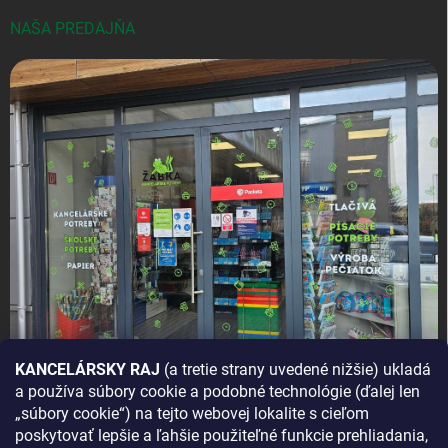
NAŠA PREDAJŇA
KANCELÁRSKY RAJ
(a tretie strany uvedené nižšie) ukladá
a používa súbory cookie a podobné technológie (ďalej len
AKO SA K NÁM DOSTANETE?
„súbory cookie“) na tejto webovej lokalite s cieľom
poskytovať lepšie a ľahšie použiteľné funkcie prehliadania,