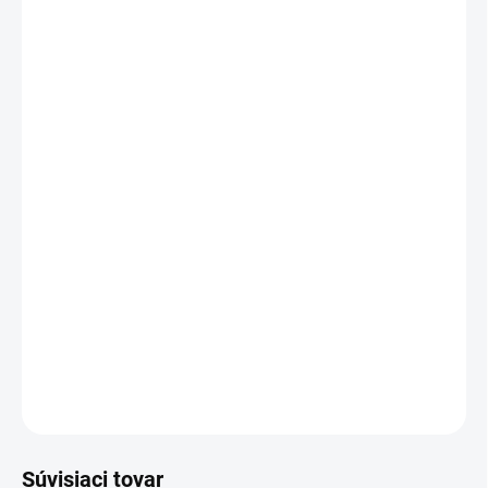
20 - 49 ks = zľava 2 %
€2,53
/ ks
50 - 99 ks = zľava 3 %
€2,50
/ ks
100 - 149 ks = zľava 4 %
€2,48
/ ks
150 a viac ks = zľava 5 %
€2,45
/ ks
Ušetríte
€0
−
+
Pridať do košíka
Balón Oggy
DETAILNÉ INFORMÁCIE
OPÝTAŤ SA
STRÁŽIŤ
Súvisiaci tovar