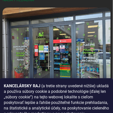
KANCELÁRSKY RAJ
(a tretie strany uvedené nižšie) ukladá
a používa súbory cookie a podobné technológie (ďalej len
AKO SA K NÁM DOSTANETE?
„súbory cookie“) na tejto webovej lokalite s cieľom
poskytovať lepšie a ľahšie použiteľné funkcie prehliadania,
na štatistické a analytické účely, na poskytovanie cieleného