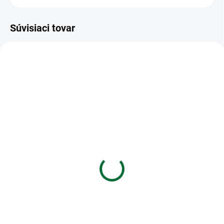
Súvisiaci tovar
VIAC ZA MENEJ
VIAC ZA MENEJ
SKLADOM
SKLADOM
(1 KS)
(1 KS)
Diár 2027 70x105mm
Diár 2027 D801 PVC
potlač3
tmavo sivý
€4,13
€7,49
Do košíka
Do košíka
Diár 2027 70x105mm potlač3
Diár 2027 D801 PVC tmavo sivý