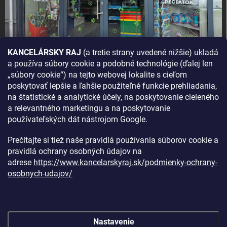
KANCELÁRSKY RAJ
(a tretie strany uvedené nižšie) ukladá
a používa súbory cookie a podobné technológie (ďalej len
AKO SA K NÁM DOSTANETE?
„súbory cookie“) na tejto webovej lokalite s cieľom
poskytovať lepšie a ľahšie použiteľné funkcie prehliadania,
na štatistické a analytické účely, na poskytovanie cieleného
a relevantného marketingu a na poskytovanie
používateľských dát nástrojom Google.
Prečítajte si tiež naše pravidlá používania súborov cookie a
pravidlá ochrany osobných údajov na
adrese
https://www.kancelarskyraj.sk/podmienky-ochrany-
osobnych-udajov/
Nastavenie