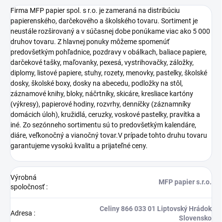
Firma MFP papier spol. s r.o. je zameraná na distribúciu
papierenského, darčekového a školského tovaru. Sortiment je
neustále rozširovaný a v súčasnej dobe ponúkame viac ako 5 000
druhov tovaru. Z hlavnej ponuky môžeme spomenúť
predovšetkým pohľadnice, pozdravy v obálkach, baliace papiere,
darčekové tašky, maľovanky, pexesá, vystrihovačky, záložky,
diplomy, listové papiere, stuhy, rozety, menovky, pastelky, školské
dosky, školské boxy, dosky na abecedu, podložky na stôl,
záznamové knihy, bloky, náčrtníky, skicáre, kresliace kartóny
(výkresy), papierové hodiny, rozvrhy, denníčky (záznamníky
domácich úloh), kružidlá, ceruzky, voskové pastelky, pravítka a
iné. Zo sezónneho sortimentu sú to predovšetkým kalendáre,
diáre, veľkonočný a vianočný tovar.V prípade tohto druhu tovaru
garantujeme vysokú kvalitu a prijateľné ceny.
Výrobná
MFP papier s.r.o.
spoločnosť
:
Celiny 866 033 01 Liptovský Hrádok
Adresa
:
Slovensko