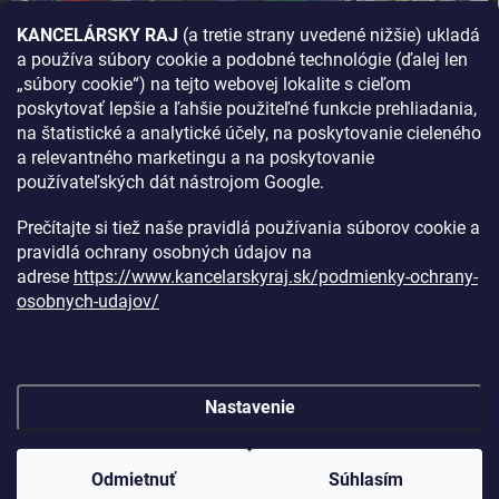
KANCELÁRSKY RAJ
(a tretie strany uvedené nižšie) ukladá
a používa súbory cookie a podobné technológie (ďalej len
AKO SA K NÁM DOSTANETE?
„súbory cookie“) na tejto webovej lokalite s cieľom
poskytovať lepšie a ľahšie použiteľné funkcie prehliadania,
na štatistické a analytické účely, na poskytovanie cieleného
a relevantného marketingu a na poskytovanie
používateľských dát nástrojom Google.
Prečítajte si tiež naše pravidlá používania súborov cookie a
pravidlá ochrany osobných údajov na
adrese
https://www.kancelarskyraj.sk/podmienky-ochrany-
osobnych-udajov/
Nastavenie
Copyright 2026
Kancelársky raj
. Všetky práva vyhradené.
Upraviť
nastavenie cookies
Odmietnuť
Súhlasím