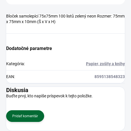
Bloček samolepící 75x75mm 100 listů zelený neon Rozmer: 75mm
x 75mm x 10mm (Š x V x H)
Dodatočné parametre
Kategória
:
Papier, zošity a knihy
EAN
:
8595138548323
Diskusia
Buďte prvý, kto napíše príspevok k tejto položke.
Pridať komentár