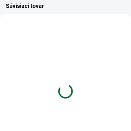
Súvisiaci tovar
VIAC ZA MENEJ
VIAC ZA MENEJ
SKLADOM
SKLADOM
(5 KS)
(4 KS)
Obálka so zipsom
Kalendár 2027 nástenný
JUNIOR A4 sieťovaná -
malý Kytice
modrá
€6,96
€2,50
Do košíka
Do košíka
Kalendár 2027 nástenný malý
Kytice
Obálka so zipsom JUNIOR A4
sieťovaná - modrá