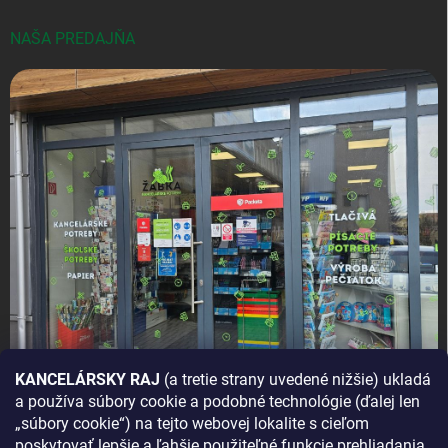
NAŠA PREDAJŇA
KANCELÁRSKY RAJ
(a tretie strany uvedené nižšie) ukladá
a používa súbory cookie a podobné technológie (ďalej len
AKO SA K NÁM DOSTANETE?
„súbory cookie“) na tejto webovej lokalite s cieľom
poskytovať lepšie a ľahšie použiteľné funkcie prehliadania,