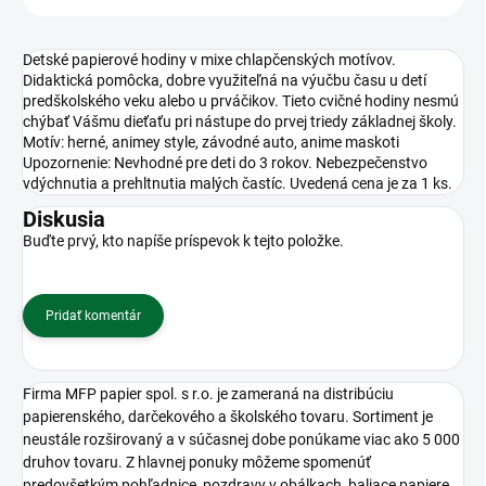
Detské papierové hodiny v mixe chlapčenských motívov.
Didaktická pomôcka, dobre využiteľná na výučbu času u detí
predškolského veku alebo u prváčikov. Tieto cvičné hodiny nesmú
chýbať Vášmu dieťaťu pri nástupe do prvej triedy základnej školy.
Motív: herné, animey style, závodné auto, anime maskoti
Upozornenie: Nevhodné pre deti do 3 rokov. Nebezpečenstvo
vdýchnutia a prehltnutia malých častíc. Uvedená cena je za 1 ks.
Diskusia
Buďte prvý, kto napíše príspevok k tejto položke.
Pridať komentár
Firma MFP papier spol. s r.o. je zameraná na distribúciu
papierenského, darčekového a školského tovaru. Sortiment je
neustále rozširovaný a v súčasnej dobe ponúkame viac ako 5 000
druhov tovaru. Z hlavnej ponuky môžeme spomenúť
predovšetkým pohľadnice, pozdravy v obálkach, baliace papiere,