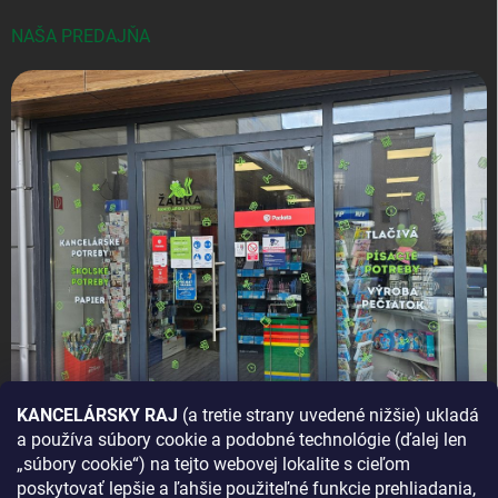
NAŠA PREDAJŇA
KANCELÁRSKY RAJ
(a tretie strany uvedené nižšie) ukladá
a používa súbory cookie a podobné technológie (ďalej len
AKO SA K NÁM DOSTANETE?
„súbory cookie“) na tejto webovej lokalite s cieľom
poskytovať lepšie a ľahšie použiteľné funkcie prehliadania,