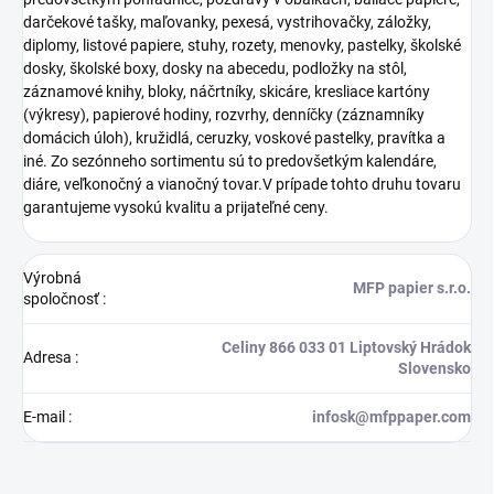
darčekové tašky, maľovanky, pexesá, vystrihovačky, záložky,
diplomy, listové papiere, stuhy, rozety, menovky, pastelky, školské
dosky, školské boxy, dosky na abecedu, podložky na stôl,
záznamové knihy, bloky, náčrtníky, skicáre, kresliace kartóny
(výkresy), papierové hodiny, rozvrhy, denníčky (záznamníky
domácich úloh), kružidlá, ceruzky, voskové pastelky, pravítka a
iné. Zo sezónneho sortimentu sú to predovšetkým kalendáre,
diáre, veľkonočný a vianočný tovar.V prípade tohto druhu tovaru
garantujeme vysokú kvalitu a prijateľné ceny.
Výrobná
MFP papier s.r.o.
spoločnosť
:
Celiny 866 033 01 Liptovský Hrádok
Adresa
:
Slovensko
E-mail
:
infosk@mfppaper.com