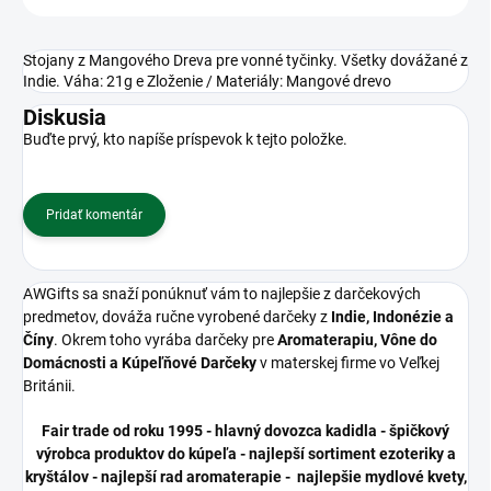
Stojany z Mangového Dreva pre vonné tyčinky. Všetky dovážané z
Indie. Váha: 21g e Zloženie / Materiály: Mangové drevo
Diskusia
Buďte prvý, kto napíše príspevok k tejto položke.
Pridať komentár
AWGifts sa snaží ponúknuť vám to najlepšie z darčekových
predmetov, dováža ručne vyrobené darčeky z
Indie, Indonézie a
Číny
. Okrem toho vyrába darčeky pre
Aromaterapiu, Vône do
Domácnosti a Kúpeľňové Darčeky
v materskej firme vo Veľkej
Británii.
Fair trade od roku 1995 - hlavný dovozca kadidla - špičkový
výrobca produktov do kúpeľa - najlepší sortiment ezoteriky a
kryštálov - najlepší rad aromaterapie - najlepšie mydlové kvety,