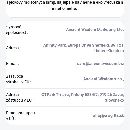
špičkový rad soľných lámp, najlepšie bavlnené a eko vrecúška a
mnoho iného.
Výrobná
Ancient Wisdom Marketing Ltd.
spoločnosť
:
Affinity Park, Europa Drive Sheffield, S9 1XT
Adresa
:
United Kingdom
E-mail
:
care@ancientwisdom.biz
Zástupca
Ancient Wisdom s.r.o.,
výrobcu v EÚ
:
Adresa
CTPark Trnava, Prílohy 583/57, 919 26 Zavar,
zástupcu v EÚ
:
Slovensko
E-mail zástupcu
ahoj@awgifts.sk
v EÚ
: