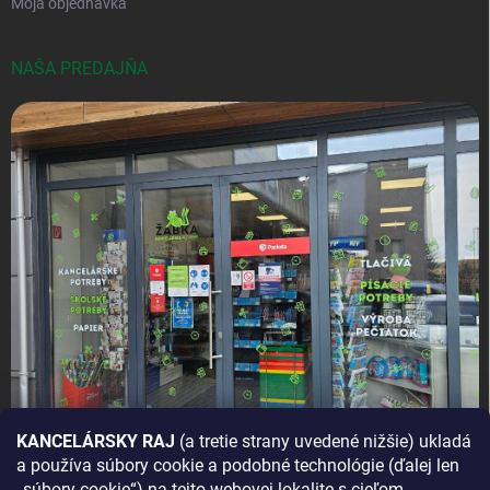
Moja objednávka
NAŠA PREDAJŇA
KANCELÁRSKY RAJ
(a tretie strany uvedené nižšie) ukladá
a používa súbory cookie a podobné technológie (ďalej len
AKO SA K NÁM DOSTANETE?
„súbory cookie“) na tejto webovej lokalite s cieľom