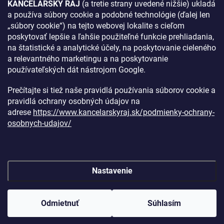
KANCELÁRSKY RAJ
(a tretie strany uvedené nižšie) ukladá
a používa súbory cookie a podobné technológie (ďalej len
AKO SA K NÁM DOSTANETE?
„súbory cookie“) na tejto webovej lokalite s cieľom
poskytovať lepšie a ľahšie použiteľné funkcie prehliadania,
na štatistické a analytické účely, na poskytovanie cieleného
a relevantného marketingu a na poskytovanie
používateľských dát nástrojom Google.
Prečítajte si tiež naše pravidlá používania súborov cookie a
pravidlá ochrany osobných údajov na
adrese
https://www.kancelarskyraj.sk/podmienky-ochrany-
osobnych-udajov/
Nastavenie
Copyright 2026
Kancelársky raj
. Všetky práva vyhradené.
Upraviť
nastavenie cookies
Odmietnuť
Súhlasím
Vytvoril Shoptet