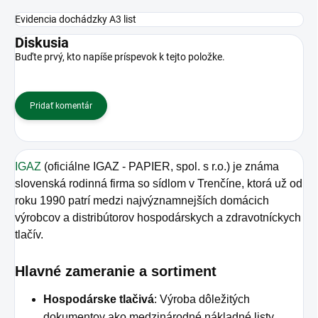
Evidencia dochádzky A3 list
Diskusia
Buďte prvý, kto napíše príspevok k tejto položke.
Pridať komentár
IGAZ
(oficiálne IGAZ - PAPIER, spol. s r.o.) je známa
slovenská rodinná firma so sídlom v Trenčíne, ktorá už od
roku 1990 patrí medzi najvýznamnejších domácich
výrobcov a distribútorov hospodárskych a zdravotníckych
tlačív.
Hlavné zameranie a sortiment
Hospodárske tlačivá
: Výroba dôležitých
dokumentov ako medzinárodné nákladné listy