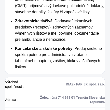
(CMR), príjmové a výdavkové pokladničné doklady,
stavebné denníky, faktúry či zápočtové listy.
Zdravotnícke tlačivá
: Dodávateľ lekárskych
predpisov (receptov), zdravotných záznamov,
výmenných lístkov a inej povinnej dokumentácie
pre ambulancie a nemocnice.
Kancelárske a školské potreby
: Predaj širokého
spektra potrieb pre administratívu vrátane
tabelačného papiera, zošitov, blokov a šatňových
lístkov.
Výrobná
IGAZ - PAPIER, spol. s r.o.
spoločnosť
:
Železničná 714 911 01 Trenčín Slovenská
Adresa
:
republika