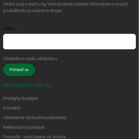
Vložte svoj e-mail a my Vám budeme zasielať informácie o nových
produktoch na našom e-shope.
EMAIL
Vložením e-mailu súhlasíte s
podmienkami ochrany osobných údajov
Prihlásiť sa
INFORMÁCIE PRE VÁS
Predajňa Bardejov
Kontakty
Všeobecné obchodné podmienky
Reklamačný poriadok
Formulár - odstúpenie od zmluvy