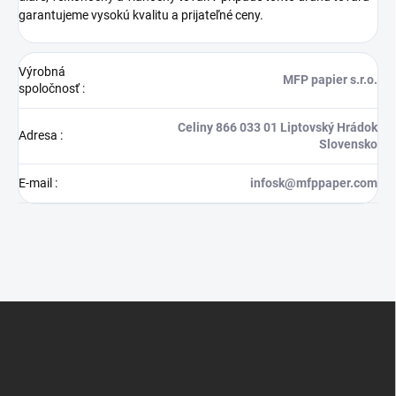
garantujeme vysokú kvalitu a prijateľné ceny.
Výrobná
MFP papier s.r.o.
spoločnosť
:
Celiny 866 033 01 Liptovský Hrádok
Adresa
:
Slovensko
E-mail
:
infosk@mfppaper.com
Z
á
p
ä
t