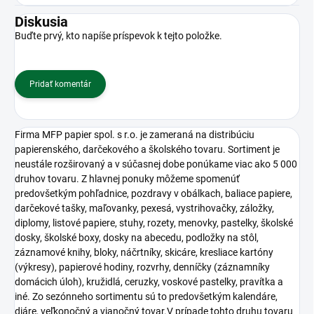
Diskusia
Buďte prvý, kto napíše príspevok k tejto položke.
Pridať komentár
Firma MFP papier spol. s r.o. je zameraná na distribúciu
papierenského, darčekového a školského tovaru. Sortiment je
neustále rozširovaný a v súčasnej dobe ponúkame viac ako 5 000
druhov tovaru. Z hlavnej ponuky môžeme spomenúť
predovšetkým pohľadnice, pozdravy v obálkach, baliace papiere,
darčekové tašky, maľovanky, pexesá, vystrihovačky, záložky,
diplomy, listové papiere, stuhy, rozety, menovky, pastelky, školské
dosky, školské boxy, dosky na abecedu, podložky na stôl,
záznamové knihy, bloky, náčrtníky, skicáre, kresliace kartóny
(výkresy), papierové hodiny, rozvrhy, denníčky (záznamníky
domácich úloh), kružidlá, ceruzky, voskové pastelky, pravítka a
iné. Zo sezónneho sortimentu sú to predovšetkým kalendáre,
diáre, veľkonočný a vianočný tovar.V prípade tohto druhu tovaru