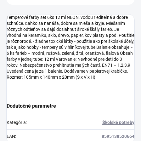
Temperové farby set 6ks 12 ml NEON, vodou riediteľná a dobre
schnúce. Ľahko sa nanáša, dobre sa mieša a kryje. Miešaním
rôznych odtieňov sa dajú dosiahnuť široké škály farieb. Je
vhodná na keramiku, sklo, drevo, papier, kov plasty a pod. Použitie
je rôznorodé. - žiadne toxické látky - použitie ako pre školské účely,
tak aj ako hobby - tempery sú v hliníkovej tube Balenie obsahuje: -
6 ks farieb – modrá, ružová, zelená, žltá, oranžová, fialová Obsah
farby v jednej tube: 12 ml Varovanie: Nevhodné pre deti do 3
rokov. Nebezpečenstvo prehltnutia malých častí. EN71 – 1,2,3,9
Uvedená cena je za 1 balenie. Dodávame v papierovej krabičke.
Rozmer: 105mm x 140mm x 20mm (Š x V x H)
Dodatočné parametre
Kategória
:
Školské potreby
EAN
:
8595138520664