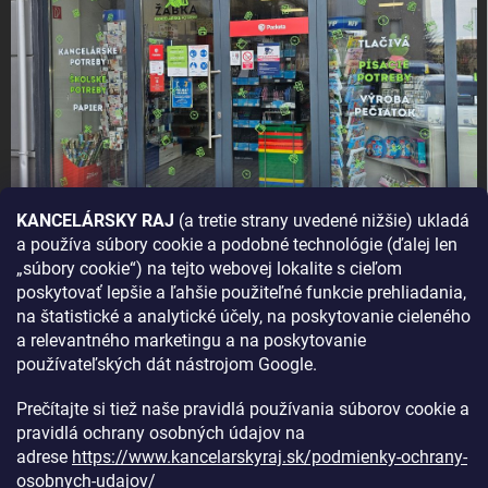
KANCELÁRSKY RAJ
(a tretie strany uvedené nižšie) ukladá
a používa súbory cookie a podobné technológie (ďalej len
AKO SA K NÁM DOSTANETE?
„súbory cookie“) na tejto webovej lokalite s cieľom
poskytovať lepšie a ľahšie použiteľné funkcie prehliadania,
na štatistické a analytické účely, na poskytovanie cieleného
a relevantného marketingu a na poskytovanie
používateľských dát nástrojom Google.
Prečítajte si tiež naše pravidlá používania súborov cookie a
pravidlá ochrany osobných údajov na
adrese
https://www.kancelarskyraj.sk/podmienky-ochrany-
osobnych-udajov/