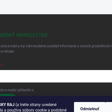
BERAŤ NEWSLETTER
 svoj e-mail a my Vám budeme zasielať informácie o nových produktoch 
 e-shope.
ím e-mailu súhlasíte s
podmienkami ochrany osobných údajov
hlásiť sa
KY RAJ
(a tretie strany uvedené
Odmietnuť
adá a používa súbory cookie a podobné