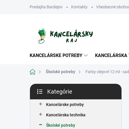
Prejsť
Predajňa Bardejov
Kontakty
Všeobecné obcho
na
obsah
KANCELÁRSKE POTREBY
KANCELÁRSKA 
Domov
Školské potreby
Farby olejové 12 ml - sa
B
Kategórie
o
Preskočiť
č
kategórie
n
Kancelárske potreby
ý
Kancelárska technika
p
a
Školské potreby