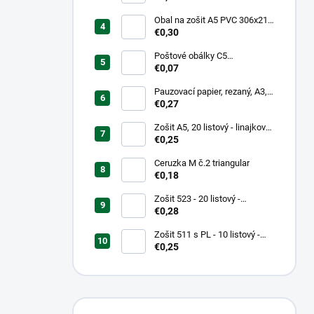
Obal na zošit A5 PVC 306x217
mm, hrubý/transparentný
€0,30
Poštové obálky C5
samolepiace
€0,07
Pauzovací papier, rezaný, A3,
XEROX
€0,27
Zošit A5, 20 listový - linajkový
523
€0,25
Ceruzka M č.2 triangular
€0,18
Zošit 523 - 20 listový -
linkovaný 12 mm - Country
€0,28
Landscape
Zošit 511 s PL - 10 listový -
linkovaný 20 mm s pomocnou
€0,25
linkou