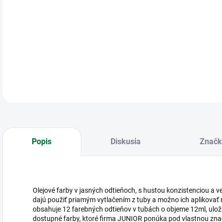
Olej
kon
DETA
Popis
Diskusia
Značk
Olejové farby v jasných odtieňoch, s hustou konzistenciou a 
dajú použiť priamým vytlačením z tuby a možno ich aplikovať 
obsahuje 12 farebných odtieňov v tubách o objeme 12ml, ulože
dostupné farby, ktoré firma JUNIOR ponúka pod vlastnou zna