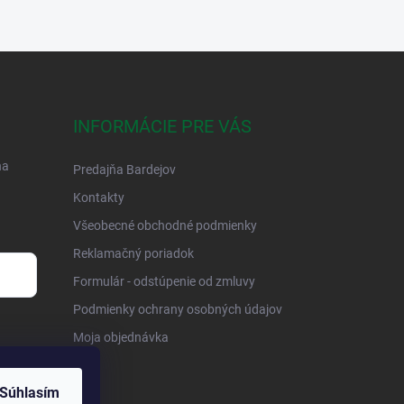
INFORMÁCIE PRE VÁS
na
Predajňa Bardejov
Kontakty
Všeobecné obchodné podmienky
Reklamačný poriadok
Formulár - odstúpenie od zmluvy
Podmienky ochrany osobných údajov
Moja objednávka
Súhlasím