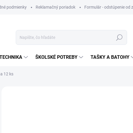
dné podmienky
Reklamačný poriadok
Formulár - odstúpenie od 
Hľadať
TECHNIKA
ŠKOLSKÉ POTREBY
TAŠKY A BATOHY
da 12 ks
ZNAČKA:
JUNIOR
VIAC ZA MENEJ
€4
Jedn
SK
cena