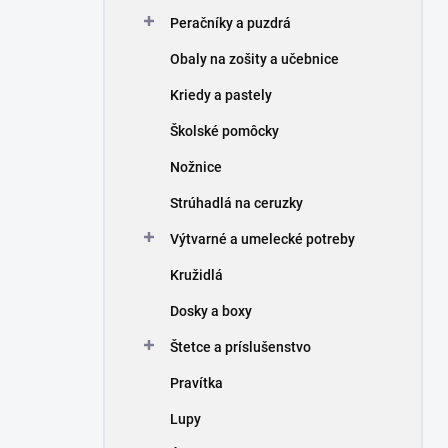
n
Peračníky a puzdrá
e
l
Obaly na zošity a učebnice
Kriedy a pastely
Školské pomôcky
Nožnice
Strúhadlá na ceruzky
Výtvarné a umelecké potreby
Kružidlá
Dosky a boxy
Štetce a príslušenstvo
Pravítka
Lupy