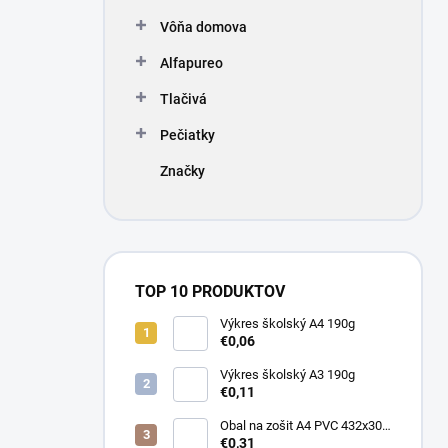
Vôňa domova
Alfapureo
Tlačivá
Pečiatky
Značky
TOP 10 PRODUKTOV
Výkres školský A4 190g
€0,06
Výkres školský A3 190g
€0,11
Obal na zošit A4 PVC 432x304
mm, hrubý/transparentný
€0,31