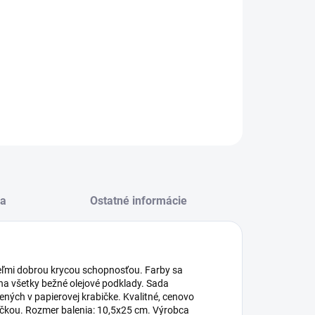
−
+
Pridať do košíka
ové farby v jasných odtieňoch, s hustou
zistenciou
ILNÉ INFORMÁCIE
OPÝTAŤ SA
STRÁŽIŤ
a
Ostatné informácie
veľmi dobrou krycou schopnosťou. Farby sa
na všetky bežné olejové podklady. Sada
ných v papierovej krabičke. Kvalitné, cenovo
čkou. Rozmer balenia: 10,5x25 cm. Výrobca