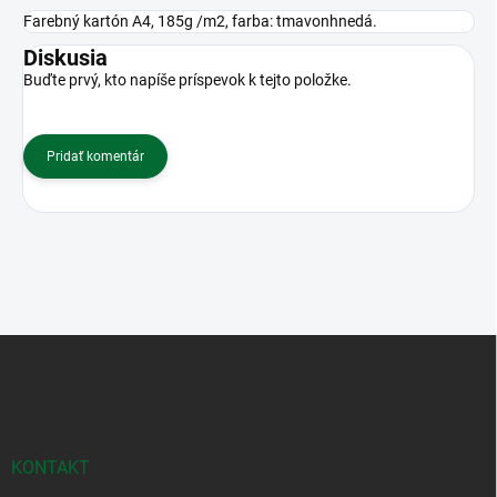
Farebný kartón A4, 185g /m2, farba: tmavonhnedá.
Diskusia
Buďte prvý, kto napíše príspevok k tejto položke.
Pridať komentár
Z
á
p
ä
t
i
KONTAKT
e