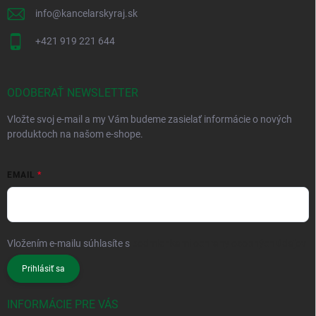
info
@
kancelarskyraj.sk
+421 919 221 644
ODOBERAŤ NEWSLETTER
Vložte svoj e-mail a my Vám budeme zasielať informácie o nových
produktoch na našom e-shope.
EMAIL
Vložením e-mailu súhlasíte s
podmienkami ochrany osobných údajov
Prihlásiť sa
INFORMÁCIE PRE VÁS