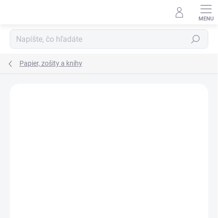
Prejsť
na
obsah
Hľadať
Papier, zošity a knihy
VIAC ZA MENEJ