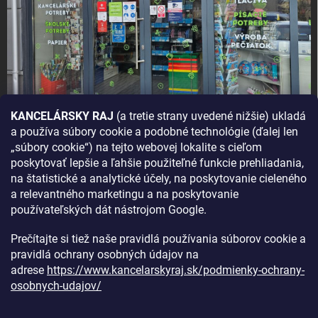
KANCELÁRSKY RAJ
(a tretie strany uvedené nižšie) ukladá
a používa súbory cookie a podobné technológie (ďalej len
AKO SA K NÁM DOSTANETE?
„súbory cookie“) na tejto webovej lokalite s cieľom
poskytovať lepšie a ľahšie použiteľné funkcie prehliadania,
na štatistické a analytické účely, na poskytovanie cieleného
a relevantného marketingu a na poskytovanie
používateľských dát nástrojom Google.
Prečítajte si tiež naše pravidlá používania súborov cookie a
pravidlá ochrany osobných údajov na
adrese
https://www.kancelarskyraj.sk/podmienky-ochrany-
osobnych-udajov/