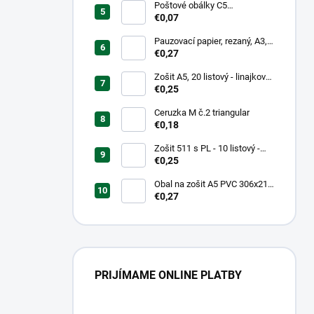
Poštové obálky C5
samolepiace
€0,07
Pauzovací papier, rezaný, A3,
XEROX
€0,27
Zošit A5, 20 listový - linajkový
523
€0,25
Ceruzka M č.2 triangular
€0,18
Zošit 511 s PL - 10 listový -
linkovaný 20 mm s pomocnou
€0,25
linkou
Obal na zošit A5 PVC 306x217
mm Neon Color -
€0,27
transparentný/ružov
PRIJÍMAME ONLINE PLATBY