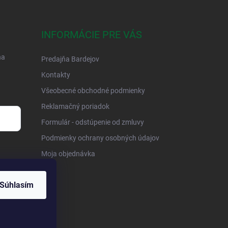
INFORMÁCIE PRE VÁS
na
Predajňa Bardejov
Kontakty
Všeobecné obchodné podmienky
Reklamačný poriadok
Formulár - odstúpenie od zmluvy
Podmienky ochrany osobných údajov
Moja objednávka
Súhlasím