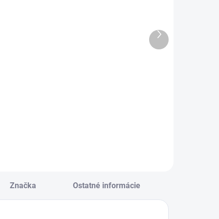
ošit 544 - 40
Školský zošit
istový -
A5 564
inkovaný 8
Ďalší
€1,45
mm - MIX
produkt
€0,42
izajnov
Do košíka
Do košíka
Školský zošit A5
564
ošit 544 • 40
istový • linkovaný 8
m • MIX dizajnov
Značka
Ostatné informácie