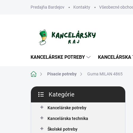
Prejsť
Predajňa Bardejov
Kontakty
Všeobecné obcho
na
obsah
KANCELÁRSKE POTREBY
KANCELÁRSKA 
Domov
Písacie potreby
Guma MILAN 4865
B
Kategórie
o
Preskočiť
č
kategórie
n
Kancelárske potreby
ý
Kancelárska technika
p
a
Školské potreby