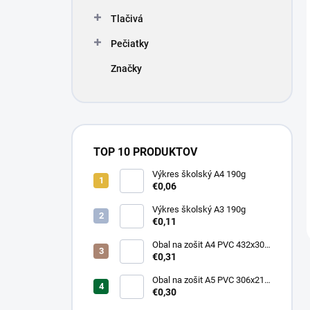
Tlačivá
Pečiatky
Značky
TOP 10 PRODUKTOV
Výkres školský A4 190g
€0,06
Výkres školský A3 190g
€0,11
Obal na zošit A4 PVC 432x304
mm, hrubý/transparentný
€0,31
Obal na zošit A5 PVC 306x217
mm, hrubý/transparentný
€0,30