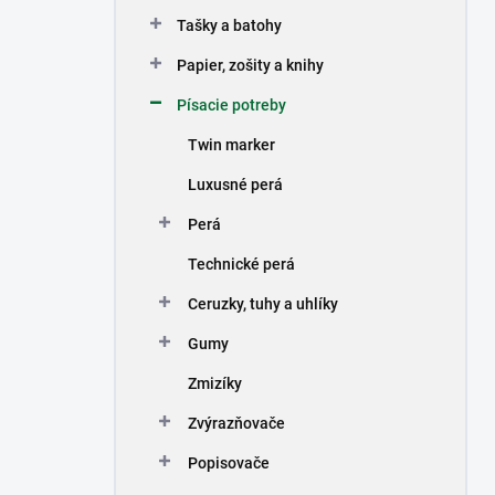
n
Tašky a batohy
e
l
Papier, zošity a knihy
Písacie potreby
Twin marker
Luxusné perá
Perá
Technické perá
Ceruzky, tuhy a uhlíky
Gumy
Zmizíky
Zvýrazňovače
Popisovače