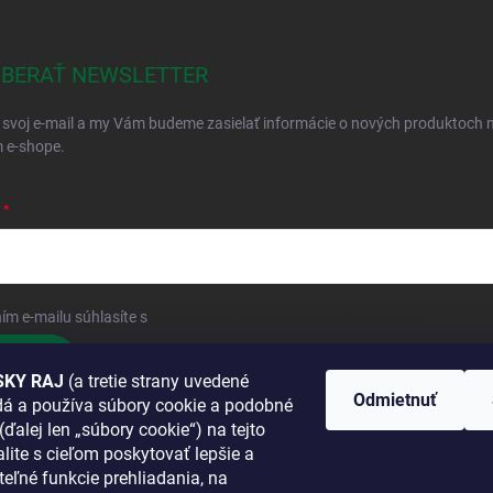
BERAŤ NEWSLETTER
 svoj e-mail a my Vám budeme zasielať informácie o nových produktoch 
 e-shope.
ím e-mailu súhlasíte s
podmienkami ochrany osobných údajov
hlásiť sa
KY RAJ
(a tretie strany uvedené
Odmietnuť
adá a používa súbory cookie a podobné
 SA K NÁM
(ďalej len „súbory cookie“) na tejto
lite s cieľom poskytovať lepšie a
TANETE?
teľné funkcie prehliadania, na