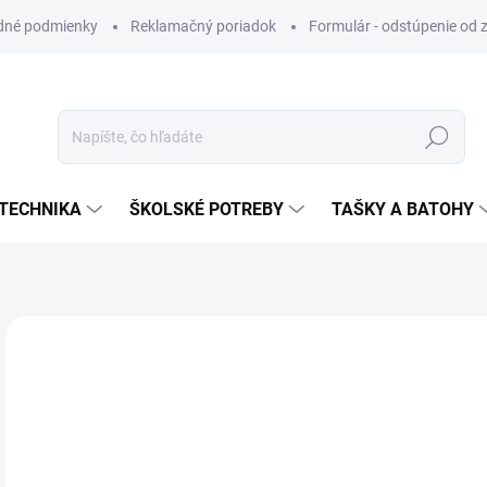
dné podmienky
Reklamačný poriadok
Formulár - odstúpenie od 
Hľadať
TECHNIKA
ŠKOLSKÉ POTREBY
TAŠKY A BATOHY
ZNAČKA:
MILAN
VIAC ZA MENEJ
€0
Jedn
SK
cena