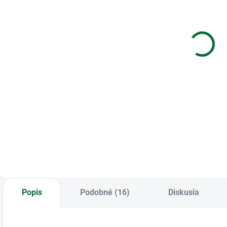
Kotúčik
Záznamová
Z
TERMO
kniha A4 MFP
l
57/30/12
100l/čistá
l
(10m)
ZL4100
€0,34
€3,57
d
Do košíka
Do košíka
Kotúčik TERMO
Záznamová kniha
Z
57/30/12
A4 MFP 100l/čistá
l
ZL4100
m
Popis
Podobné (16)
Diskusia