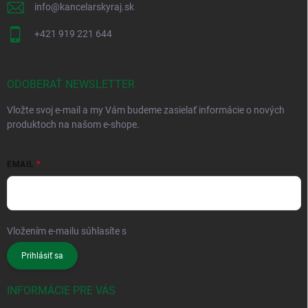
info
@
kancelarskyraj.sk
+421 919 221 644
ODOBERAŤ NEWSLETTER
Vložte svoj e-mail a my Vám budeme zasielať informácie o nových
produktoch na našom e-shope.
EMAIL
Vložením e-mailu súhlasíte s
podmienkami ochrany osobných údajov
Prihlásiť sa
INFORMÁCIE PRE VÁS