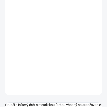
20 - 49 ks = zľava 2 %
€3,82
/ ks
50 - 99 ks = zľava 3 %
€3,78
/ ks
100 - 149 ks = zľava 4 %
€3,74
/ ks
150 a viac ks = zľava 5 %
€3,71
/ ks
Ušetríte
€0
−
+
Pridať do košíka
Hliníkový drôt, 2mmx5m/zelený
DETAILNÉ INFORMÁCIE
OPÝTAŤ SA
STRÁŽIŤ
Hrubší hliníkový drôt s metalickou farbou vhodný na aranžovanie.