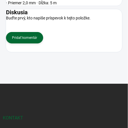
· Priemer 2,0 mm · Dĺžka: 5 m
Diskusia
Buďte prvý, kto napíše príspevok k tejto položke.
Pridať komentár
Z
á
p
ä
t
i
KONTAKT
e