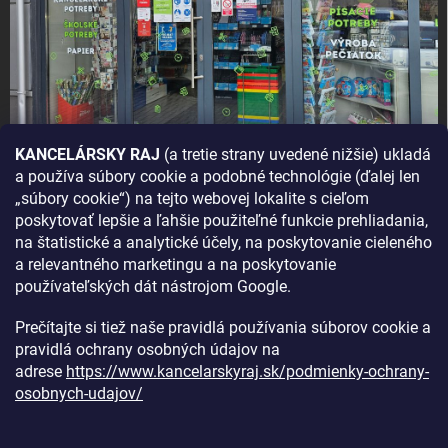
KANCELÁRSKY RAJ
(a tretie strany uvedené nižšie) ukladá
a používa súbory cookie a podobné technológie (ďalej len
AKO SA K NÁM DOSTANETE?
„súbory cookie“) na tejto webovej lokalite s cieľom
poskytovať lepšie a ľahšie použiteľné funkcie prehliadania,
na štatistické a analytické účely, na poskytovanie cieleného
a relevantného marketingu a na poskytovanie
používateľských dát nástrojom Google.
Prečítajte si tiež naše pravidlá používania súborov cookie a
pravidlá ochrany osobných údajov na
adrese
https://www.kancelarskyraj.sk/podmienky-ochrany-
osobnych-udajov/