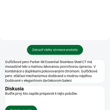
8x11 cm
Etiketa cen. Emerson DMHK rolka
23x16mm - červená
Zobraziť všetky súvisiace produkty
Guľôčkové pero Parker IM Essential Stainless Steel CT má
mosadzné telo s matnou lakovanou povrchovou úpravou. V
kombinácii s doplnkami pokovovanými chrómom. Guľôčkové
pero: stláčací mechanizmus dodávané s modrou náplňou
Dodávané v elegantnom darčekovom balení.
Diskusia
Buďte prvý, kto napíše príspevok k tejto položke.