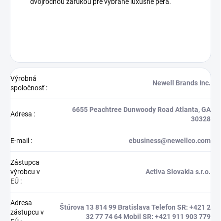
dvojročnou zárukou pre vybrané luxusné perá.
Výrobná
Newell Brands Inc.
spoločnosť
:
6655 Peachtree Dunwoody Road Atlanta, GA
Adresa
:
30328
E-mail
:
ebusiness@newellco.com
Zástupca
výrobcu v
Activa Slovakia s.r.o.
EÚ
:
Adresa
Štúrova 13 814 99 Bratislava Telefon SR: +421 2
zástupcu v
32 77 74 64 Mobil SR: +421 911 903 779