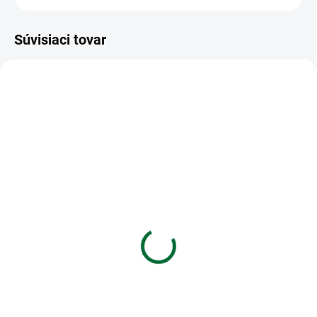
Súvisiaci tovar
VIAC ZA MENEJ
VIAC ZA MENEJ
SKLADOM
SKLADOM
(>5 KS)
(>5 KS)
Etiketa cen. Emerson
1403-0003 Zápisník
DMHK rolka 23x16mm -
Capybara 8x11 cm
červená
€1,99
€0,77
Do košíka
Do košíka
1403-0003 Zápisník Capybara