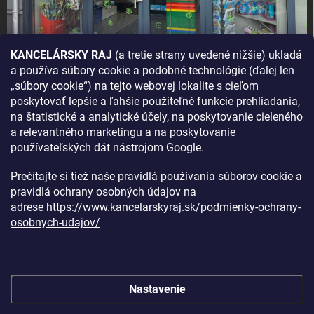
KANCELÁRSKY RAJ
(a tretie strany uvedené nižšie) ukladá
a používa súbory cookie a podobné technológie (ďalej len
AKO SA K NÁM DOSTANETE?
„súbory cookie“) na tejto webovej lokalite s cieľom
poskytovať lepšie a ľahšie použiteľné funkcie prehliadania,
na štatistické a analytické účely, na poskytovanie cieleného
a relevantného marketingu a na poskytovanie
používateľských dát nástrojom Google.
Prečítajte si tiež naše pravidlá používania súborov cookie a
pravidlá ochrany osobných údajov na
adrese
https://www.kancelarskyraj.sk/podmienky-ochrany-
osobnych-udajov/
Nastavenie