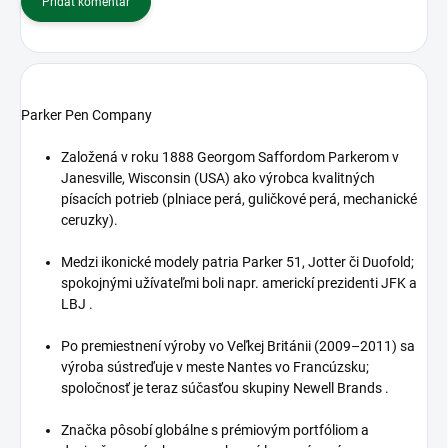
Pridať komentár
Parker Pen Company
Založená v roku 1888 Georgom Saffordom Parkerom v
Janesville, Wisconsin (USA) ako výrobca kvalitných
písacích potrieb (plniace perá, guličkové perá, mechanické
ceruzky)
.
Medzi ikonické modely patria Parker 51, Jotter či Duofold;
spokojnými užívateľmi boli napr. americkí prezidenti JFK a
LBJ
.
Po premiestnení výroby vo Veľkej Británii (2009–2011) sa
výroba sústreďuje v meste Nantes vo Francúzsku;
spoločnosť je teraz súčasťou skupiny Newell Brands
.
Značka pôsobí globálne s prémiovým portfóliom a