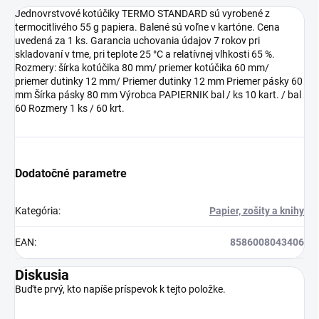
Jednovrstvové kotúčiky TERMO STANDARD sú vyrobené z
termocitlivého 55 g papiera. Balené sú voľne v kartóne. Cena
uvedená za 1 ks. Garancia uchovania údajov 7 rokov pri
skladovaní v tme, pri teplote 25 °C a relatívnej vlhkosti 65 %.
Rozmery: šírka kotúčika 80 mm/ priemer kotúčika 60 mm/
priemer dutinky 12 mm/ Priemer dutinky 12 mm Priemer pásky 60
mm Šírka pásky 80 mm Výrobca PAPIERNIK bal / ks 10 kart. / bal
60 Rozmery 1 ks / 60 krt.
Dodatočné parametre
Kategória
:
Papier, zošity a knihy
EAN
:
8586008043406
Diskusia
Buďte prvý, kto napíše príspevok k tejto položke.