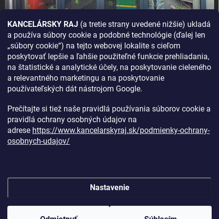
KANCELÁRSKY RAJ
(a tretie strany uvedené nižšie) ukladá
a používa súbory cookie a podobné technológie (ďalej len
AKO SA K NÁM DOSTANETE?
„súbory cookie“) na tejto webovej lokalite s cieľom
poskytovať lepšie a ľahšie použiteľné funkcie prehliadania,
na štatistické a analytické účely, na poskytovanie cieleného
a relevantného marketingu a na poskytovanie
používateľských dát nástrojom Google.
Prečítajte si tiež naše pravidlá používania súborov cookie a
pravidlá ochrany osobných údajov na
adrese
https://www.kancelarskyraj.sk/podmienky-ochrany-
osobnych-udajov/
Nastavenie
Copyright 2026
Kancelársky raj
. Všetky práva vyhradené.
Upraviť
nastavenie cookies