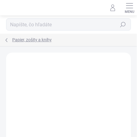
Prejsť
na
obsah
Hľadať
Papier, zošity a knihy
VIAC ZA MENEJ