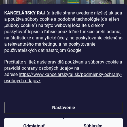
KANCELÁRSKY RAJ
(a tretie strany uvedené nižšie) ukladá
a používa súbory cookie a podobné technológie (ďalej len
AKO SA K NÁM DOSTANETE?
„súbory cookie“) na tejto webovej lokalite s cieľom
poskytovať lepšie a ľahšie použiteľné funkcie prehliadania,
na štatistické a analytické účely, na poskytovanie cieleného
a relevantného marketingu a na poskytovanie
používateľských dát nástrojom Google.
Prečítajte si tiež naše pravidlá používania súborov cookie a
pravidlá ochrany osobných údajov na
adrese
https://www.kancelarskyraj.sk/podmienky-ochrany-
osobnych-udajov/
Nastavenie
Copyright 2026
Kancelársky raj
. Všetky práva vyhradené.
Upraviť
nastavenie cookies
Odmietnuť
Súhlasím