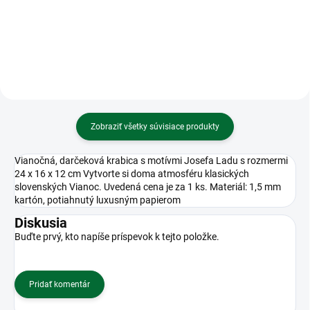
MES200728
Foliový balonek Gábinin kouzelný
domek 68 x 68 cm
Zobraziť všetky súvisiace produkty
Vianočná, darčeková krabica s motívmi Josefa Ladu s rozmermi
24 x 16 x 12 cm Vytvorte si doma atmosféru klasických
slovenských Vianoc. Uvedená cena je za 1 ks. Materiál: 1,5 mm
kartón, potiahnutý luxusným papierom
Diskusia
Buďte prvý, kto napíše príspevok k tejto položke.
Pridať komentár