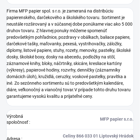
Firma MFP papier spol. s r.o. je zameraná na distribúciu
papierenského, darčekového a školského tovaru. Sortiment je
neustále rozširovaný a v súčasnej dobe ponúkame viac ako 5 000
druhov tovaru. Z hlavnej ponuky môžeme spomenúť
predovšetkým pohľadnice, pozdravy v obálkach, baliace papiere,
darčekové tašky, maľovanky, pexesá, vystrihovačky, záložky,
diplomy, listové papiere, stuhy, rozety, menovky, pastelky, školské
dosky, školské boxy, dosky na abecedu, podložky na stôl,
záznamové knihy, bloky, náčrtníky, skicáre, kresliace kartóny
(výkresy), papierové hodiny, rozvrhy, denníčky (záznamníky
domácich úloh), kružidlá, ceruzky, voskové pastelky, pravítka a
iné. Zo sezónneho sortimentu sú to predovšetkým kalendáre,
diáre, veľkonočný a vianočný tovar.V prípade tohto druhu tovaru
garantujeme vysokú kvalitu a prijateľné ceny.
Výrobná
MFP papier s.r.o.
spoločnosť
:
Celiny 866 033 01 Liptovský Hrádok
Adresa
: