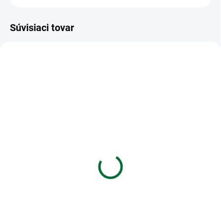
Súvisiaci tovar
VIAC ZA MENEJ
VIAC ZA MENEJ
SKLADOM
SKLADOM
(5 BAL)
(1 KS)
Obrúsok P 33x33 celorok
Foliový balonek Gábinin
MES200728
kouzelný domek 68 x 68
cm
€2,10
€7,32
Do košíka
Do košíka
Obrúsok P 33x33 celorok