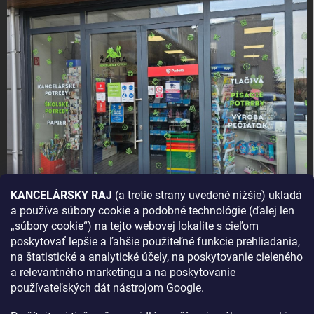
KANCELÁRSKY RAJ
(a tretie strany uvedené nižšie) ukladá
a používa súbory cookie a podobné technológie (ďalej len
AKO SA K NÁM DOSTANETE?
„súbory cookie“) na tejto webovej lokalite s cieľom
poskytovať lepšie a ľahšie použiteľné funkcie prehliadania,
na štatistické a analytické účely, na poskytovanie cieleného
a relevantného marketingu a na poskytovanie
používateľských dát nástrojom Google.