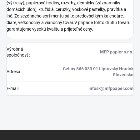
(výkresy), papierové hodiny, rozvrhy, denníčky (záznamníky
domácich úloh), kružidlá, ceruzky, voskové pastelky, pravítka a
iné. Zo sezónneho sortimentu sú to predovšetkým kalendáre,
diáre, veľkonočný a vianočný tovar.V prípade tohto druhu tovaru
garantujeme vysokú kvalitu a prijateľné ceny.
Výrobná
MFP papier s.r.o.
spoločnosť
:
Celiny 866 033 01 Liptovský Hrádok
Adresa
:
Slovensko
E-mail
:
infosk@mfppaper.com
Z