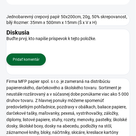
Jednobarevný crepový papír 50x200cm, 20g, 50% skrepovanost,
bílý Rozmer: 35mm x 500mm x 15mm (Š x V x H)
Diskusia
Buďte prvý, kto napíše príspevok k tejto položke.
Pridať komentár
Firma MFP papier spol. s r.o. je zameraná na distribúciu
papierenského, darčekového a školského tovaru. Sortiment je
neustále rozširovaný a v súčasnej dobe ponúkame viac ako 5 000
druhov tovaru. Z hlavnej ponuky môžeme spomenúť
predovšetkým pohľadnice, pozdravy v obálkach, baliace papiere,
darčekové tašky, maľovanky, pexesá, vystrihovačky, záložky,
diplomy, listové papiere, stuhy, rozety, menovky, pastelky, školské
dosky, školské boxy, dosky na abecedu, podložky na stôl,
záznamové knihy, bloky, náčrtníky, skicáre, kresliace kartóny