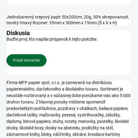
Jednobarevný crepový papír 50x200cm, 20g, 50% skrepovanost,
modrý tmavý Rozmer: 35mm x 500mm x 15mm (Š x V x H)
Diskusia
Buďte prvý, kto napíše príspevok k tejto položke.
Pridať komentár
Firma MFP papier spol. s r.o. je zameraná na distribúciu
papierenského, darčekového a školského tovaru. Sortiment je
neustále rozširovaný a v súčasnej dobe ponúkame viac ako 5 000
druhov tovaru. Z hlavnej ponuky môžeme spomenúť
predovšetkým pohľadnice, pozdravy v obálkach, baliace papiere,
darčekové tašky, maľovanky, pexesá, vystrihovačky, záložky,
diplomy, listové papiere, stuhy, rozety, menovky, pastelky, školské
dosky, školské boxy, dosky na abecedu, podložky na stôl,
záznamové knihy, bloky, náčrtníky, skicáre, kresliace kartóny