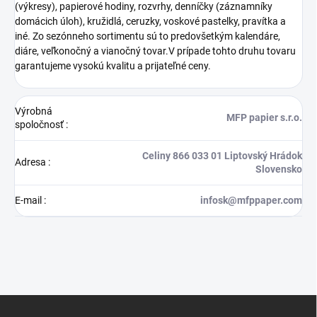
(výkresy), papierové hodiny, rozvrhy, denníčky (záznamníky
domácich úloh), kružidlá, ceruzky, voskové pastelky, pravítka a
iné. Zo sezónneho sortimentu sú to predovšetkým kalendáre,
diáre, veľkonočný a vianočný tovar.V prípade tohto druhu tovaru
garantujeme vysokú kvalitu a prijateľné ceny.
Výrobná
MFP papier s.r.o.
spoločnosť
:
Celiny 866 033 01 Liptovský Hrádok
Adresa
:
Slovensko
E-mail
:
infosk@mfppaper.com
Z