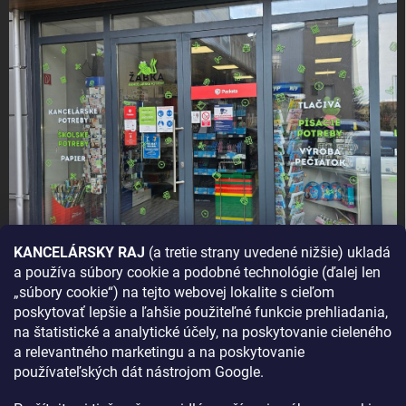
KANCELÁRSKY RAJ
(a tretie strany uvedené nižšie) ukladá
a používa súbory cookie a podobné technológie (ďalej len
AKO SA K NÁM DOSTANETE?
„súbory cookie“) na tejto webovej lokalite s cieľom
poskytovať lepšie a ľahšie použiteľné funkcie prehliadania,
na štatistické a analytické účely, na poskytovanie cieleného
a relevantného marketingu a na poskytovanie
používateľských dát nástrojom Google.