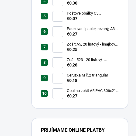
mm, hrubý/transparentný
€0,30
Poštové obálky C5
samolepiace
€0,07
Pauzovací papier, rezaný, A3,
XEROX
€0,27
Zošit A5, 20 listový - linajkový
523
€0,25
Zošit 523 - 20 listový -
linkovaný 12 mm - Country
€0,28
Landscape
Ceruzka M č.2 triangular
€0,18
Obal na zošit A5 PVC 306x217
mm Neon Color -
€0,27
transparentný/ružov
PRIJÍMAME ONLINE PLATBY