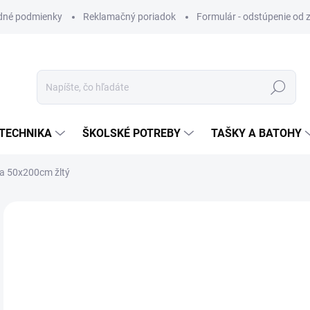
dné podmienky
Reklamačný poriadok
Formulár - odstúpenie od 
Hľadať
TECHNIKA
ŠKOLSKÉ POTREBY
TAŠKY A BATOHY
ka 50x200cm žltý
ZNAČKA:
MFP PAPIER
VIAC ZA MENEJ
€0
Jedn
SK
cena