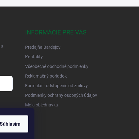
INFORMÁCIE PRE VÁS
na
Predajňa Bardejov
Kontakty
Všeobecné obchodné podmienky
Reklamačný poriadok
Formulár - odstúpenie od zmluvy
Podmienky ochrany osobných údajov
Moja objednávka
Súhlasím