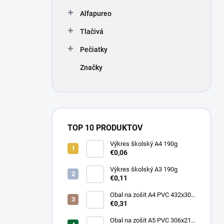
Alfapureo
Tlačivá
Pečiatky
Značky
TOP 10 PRODUKTOV
Výkres školský A4 190g
€0,06
Výkres školský A3 190g
€0,11
Obal na zošit A4 PVC 432x304
mm, hrubý/transparentný
€0,31
Obal na zošit A5 PVC 306x217