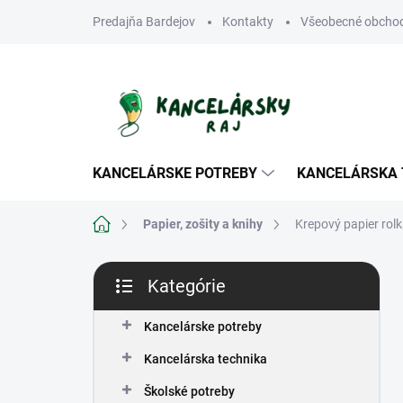
Prejsť
Predajňa Bardejov
Kontakty
Všeobecné obcho
na
obsah
KANCELÁRSKE POTREBY
KANCELÁRSKA 
Domov
Papier, zošity a knihy
Krepový papier rol
B
Kategórie
o
Preskočiť
č
kategórie
n
Kancelárske potreby
ý
Kancelárska technika
p
a
Školské potreby