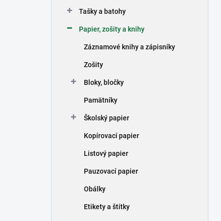
n
Tašky a batohy
e
l
Papier, zošity a knihy
Záznamové knihy a zápisníky
Zošity
Bloky, bločky
Pamätníky
Školský papier
Kopírovací papier
Listový papier
Pauzovací papier
Obálky
Etikety a štítky