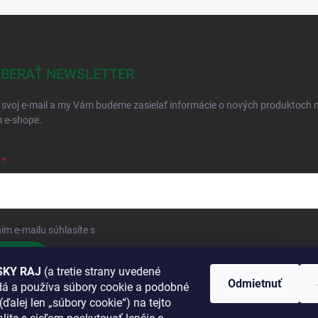
BERAŤ NEWSLETTER
 svoj e-mail a my Vám budeme zasielať informácie o nových produktoch 
 e-shope.
ím e-mailu súhlasíte s
podmienkami ochrany osobných údajov
hlásiť sa
KY RAJ
(a tretie strany uvedené
Odmietnuť
adá a používa súbory cookie a podobné
 SA K NÁM
(ďalej len „súbory cookie“) na tejto