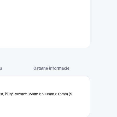
−
+
Pridať do košíka
pový papier rolka 50x200cm žltý
ILNÉ INFORMÁCIE
OPÝTAŤ SA
STRÁŽIŤ
a
Ostatné informácie
ost, žlutý Rozmer: 35mm x 500mm x 15mm (Š