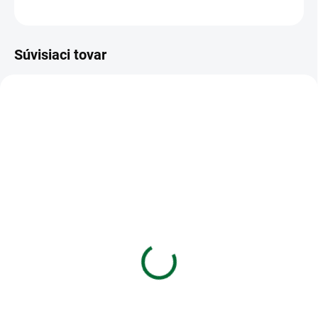
OPÝTAŤ SA
STRÁŽIŤ
Súvisiaci tovar
VIAC ZA MENEJ
VIAC ZA MENEJ
SKLADOM
SKLADOM
(>5 KS)
(5 KS)
Obal na patent, DL, PP,
SK Kalendár 2027
VICTORIA OFFICE,
stolový Katolícky
modrá
€4,11
€0,50
Do košíka
Do košíka