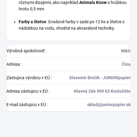
rôznymi dizajnmi, ako napríklad
Animals Know
s hrúbkou
hrotu 0,5 mm
Farby a štetce
:
Gvašové farby v sade po 12 ks a štetce s
nádobkou na vodu, vhodné na akvarelové techniky.
Výrobná spoločnosť
:
M&G
Adresa
:
Čína
Zástupca výrobcu v EÚ
:
Slavomír Binčík - JUNIORpapier
Adresa zástupcu v EÚ
:
Hlavná 266 900 62 Kostolište
E-mail zástupcu v EÚ
:
sklad@juniorpapier.sk