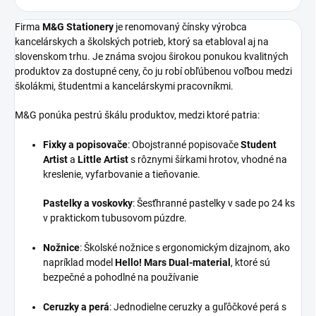
Firma
M&G Stationery
je renomovaný čínsky výrobca
kancelárskych a školských potrieb, ktorý sa etabloval aj na
slovenskom trhu.
Je známa svojou širokou ponukou kvalitných
produktov za dostupné ceny, čo ju robí obľúbenou voľbou medzi
školákmi, študentmi a kancelárskymi pracovníkmi.
M&G ponúka pestrú škálu produktov, medzi ktoré patria:
Fixky a popisovače
:
Obojstranné popisovače
Student
Artist
a
Little Artist
s rôznymi šírkami hrotov, vhodné na
kreslenie, vyfarbovanie a tieňovanie.
Pastelky a voskovky
:
Šesťhranné pastelky v sade po 24 ks
v praktickom tubusovom púzdre.
Nožnice
:
Školské nožnice s ergonomickým dizajnom, ako
napríklad model
Hello! Mars Dual-material
, ktoré sú
bezpečné a pohodlné na používanie
Ceruzky a perá
:
Jednodielne ceruzky a guľôčkové perá s