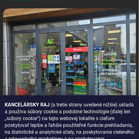
KANCELÁRSKY RAJ
(a tretie strany uvedené nižšie) ukladá
a používa súbory cookie a podobné technológie (ďalej len
AKO SA K NÁM DOSTANETE?
„súbory cookie“) na tejto webovej lokalite s cieľom
poskytovať lepšie a ľahšie použiteľné funkcie prehliadania,
na štatistické a analytické účely, na poskytovanie cieleného
a relevantného marketingu a na poskytovanie