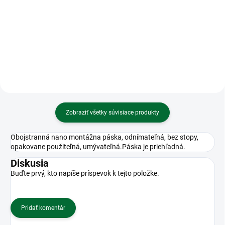
SK Kalendár 2027 stolový
Katolícky
Obal na patent, DL, PP, VICTORIA
OFFICE, modrá
Zobraziť všetky súvisiace produkty
Obojstranná nano montážna páska, odnímateľná, bez stopy,
opakovane použiteľná, umývateľná.Páska je priehľadná.
Diskusia
Buďte prvý, kto napíše príspevok k tejto položke.
Pridať komentár