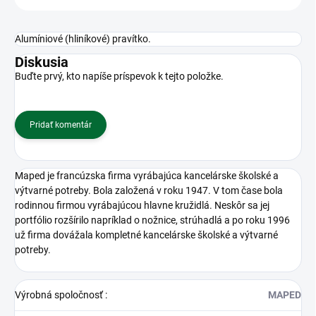
Alumíniové (hliníkové) pravítko.
Diskusia
Buďte prvý, kto napíše príspevok k tejto položke.
Pridať komentár
Maped je francúzska firma vyrábajúca kancelárske školské a
výtvarné potreby. Bola založená v roku 1947. V tom čase bola
rodinnou firmou vyrábajúcou hlavne kružidlá. Neskôr sa jej
portfólio rozšírilo napríklad o nožnice, strúhadlá a po roku 1996
už firma dovážala kompletné kancelárske školské a výtvarné
potreby.
Výrobná spoločnosť
:
MAPED