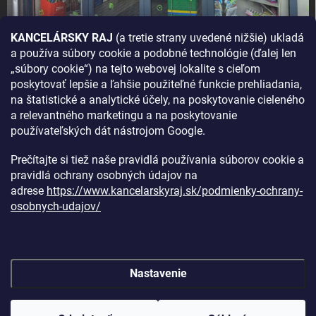
KANCELÁRSKY RAJ
(a tretie strany uvedené nižšie) ukladá
a používa súbory cookie a podobné technológie (ďalej len
AKO SA K NÁM DOSTANETE?
„súbory cookie“) na tejto webovej lokalite s cieľom
poskytovať lepšie a ľahšie použiteľné funkcie prehliadania,
na štatistické a analytické účely, na poskytovanie cieleného
a relevantného marketingu a na poskytovanie
používateľských dát nástrojom Google.
Prečítajte si tiež naše pravidlá používania súborov cookie a
pravidlá ochrany osobných údajov na
adrese
https://www.kancelarskyraj.sk/podmienky-ochrany-
osobnych-udajov/
Nastavenie
Copyright 2026
Kancelársky raj
. Všetky práva vyhradené.
Upraviť
nastavenie cookies