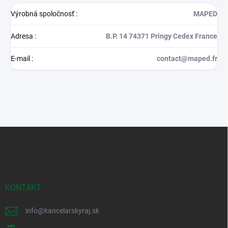
Výrobná spoločnosť
:
MAPED
Adresa
:
B.P. 14 74371 Pringy Cedex France
E-mail
:
contact@maped.fr
Z
á
p
ä
t
i
KONTAKT
e
info
@
kancelarskyraj.sk