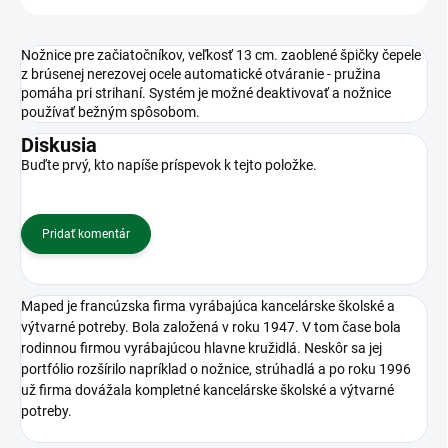
Nožnice pre začiatočníkov, veľkosť 13 cm. zaoblené špičky čepele
z brúsenej nerezovej ocele automatické otváranie - pružina
pomáha pri strihaní. Systém je možné deaktivovať a nožnice
používať bežným spôsobom.
Diskusia
Buďte prvý, kto napíše príspevok k tejto položke.
Pridať komentár
Maped je francúzska firma vyrábajúca kancelárske školské a
výtvarné potreby. Bola založená v roku 1947. V tom čase bola
rodinnou firmou vyrábajúcou hlavne kružidlá. Neskôr sa jej
portfólio rozšírilo napríklad o nožnice, strúhadlá a po roku 1996
už firma dovážala kompletné kancelárske školské a výtvarné
potreby.