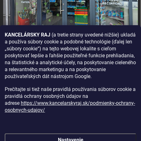
KANCELÁRSKY RAJ
(a tretie strany uvedené nižšie) ukladá
a používa súbory cookie a podobné technológie (ďalej len
AKO SA K NÁM DOSTANETE?
„súbory cookie“) na tejto webovej lokalite s cieľom
poskytovať lepšie a ľahšie použiteľné funkcie prehliadania,
na štatistické a analytické účely, na poskytovanie cieleného
a relevantného marketingu a na poskytovanie
používateľských dát nástrojom Google.
Prečítajte si tiež naše pravidlá používania súborov cookie a
pravidlá ochrany osobných údajov na
adrese
https://www.kancelarskyraj.sk/podmienky-ochrany-
osobnych-udajov/
Nastavenie