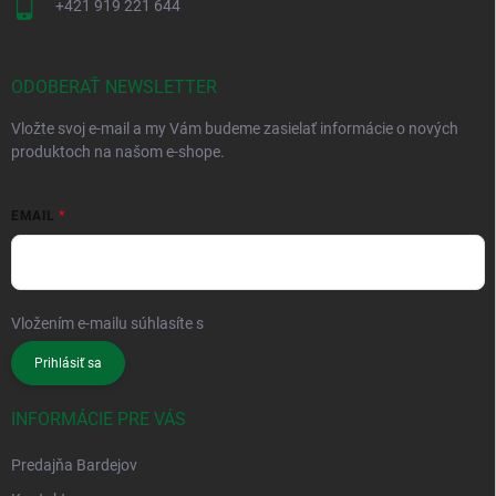
+421 919 221 644
ODOBERAŤ NEWSLETTER
Vložte svoj e-mail a my Vám budeme zasielať informácie o nových
produktoch na našom e-shope.
EMAIL
Vložením e-mailu súhlasíte s
podmienkami ochrany osobných údajov
Prihlásiť sa
INFORMÁCIE PRE VÁS
Predajňa Bardejov