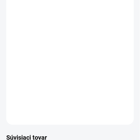
20 - 49 ks = zľava 2 %
€6,39
/ ks
50 - 99 ks = zľava 3 %
€6,32
/ ks
100 - 149 ks = zľava 4 %
€6,26
/ ks
150 a viac ks = zľava 5 %
€6,19
/ ks
Ušetríte
€0
−
+
Pridať do košíka
Modico 2 zelené teleso pečiatky
DETAILNÉ INFORMÁCIE
OPÝTAŤ SA
STRÁŽIŤ
Súvisiaci tovar