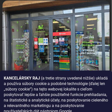
KANCELÁRSKY RAJ
(a tretie strany uvedené nižšie) ukladá
a používa súbory cookie a podobné technológie (ďalej len
AKO SA K NÁM DOSTANETE?
„súbory cookie“) na tejto webovej lokalite s cieľom
poskytovať lepšie a ľahšie použiteľné funkcie prehliadania,
na štatistické a analytické účely, na poskytovanie cieleného
a relevantného marketingu a na poskytovanie
používateľských dát nástrojom Google.