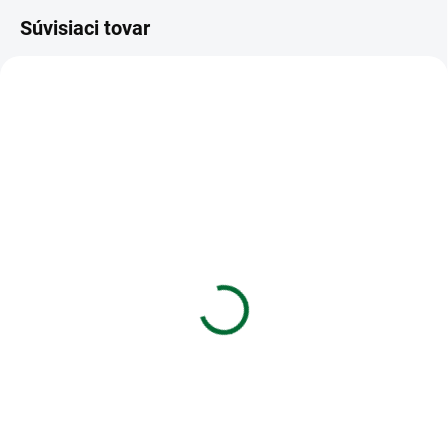
Súvisiaci tovar
VIAC ZA MENEJ
VIAC ZA MENEJ
SKLADOM
SKLADOM
(1 KS)
(5 KS)
Diár 2027 T806 PU
SK Kalendár 2027
tmavo hnedý/béžový
stolový mini Gazdinka -
90x170mm
varenie
€6,51
€2,82
Do košíka
Do košíka
Diár 2027 T806 PU tmavo
SK Kalendár 2027 stolový mini
hnedý/béžový 90x170mm
Gazdinka - varenie