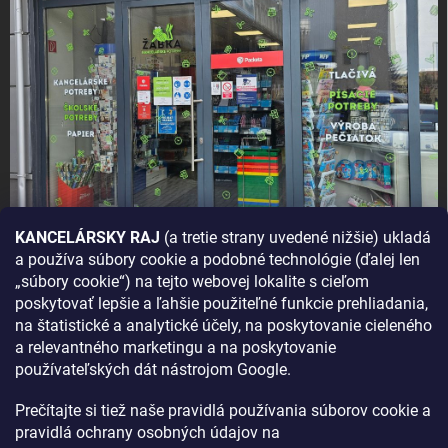
KANCELÁRSKY RAJ
(a tretie strany uvedené nižšie) ukladá
a používa súbory cookie a podobné technológie (ďalej len
AKO SA K NÁM DOSTANETE?
„súbory cookie“) na tejto webovej lokalite s cieľom
poskytovať lepšie a ľahšie použiteľné funkcie prehliadania,
na štatistické a analytické účely, na poskytovanie cieleného
a relevantného marketingu a na poskytovanie
používateľských dát nástrojom Google.
Prečítajte si tiež naše pravidlá používania súborov cookie a
pravidlá ochrany osobných údajov na