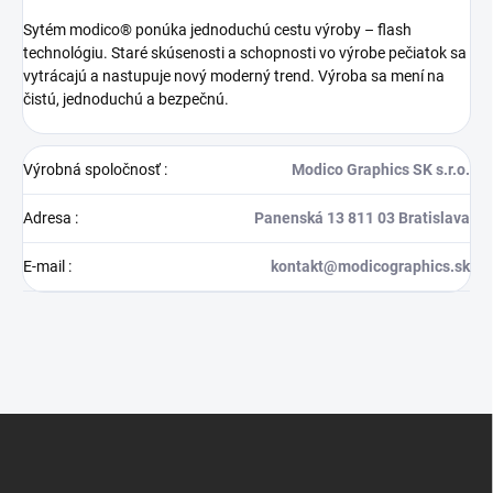
Sytém modico® ponúka jednoduchú cestu výroby – flash
technológiu. Staré skúsenosti a schopnosti vo výrobe pečiatok sa
vytrácajú a nastupuje nový moderný trend. Výroba sa mení na
čistú, jednoduchú a bezpečnú.
Výrobná spoločnosť
:
Modico Graphics SK s.r.o.
Adresa
:
Panenská 13 811 03 Bratislava
E-mail
:
kontakt@modicographics.sk
Z
á
p