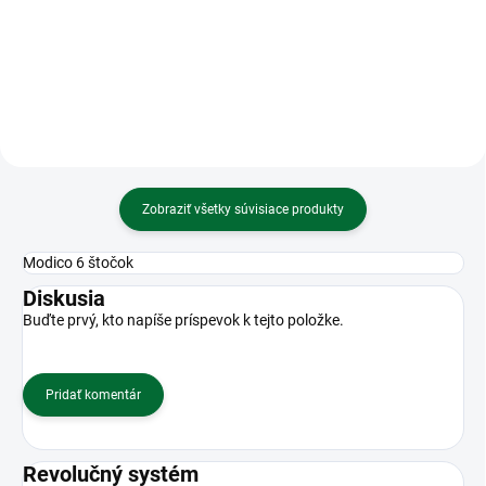
clip/spony/gumičky, sada
farebná
Zobraziť všetky súvisiace produkty
Modico 6 štočok
Diskusia
Buďte prvý, kto napíše príspevok k tejto položke.
Pridať komentár
Revolučný systém