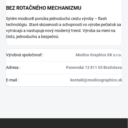
BEZ ROTAČNÉHO MECHANIZMU
Sytém modico® ponúka jednoduchú cestu výroby – flash
technológiu. Staré skúsenosti a schopnosti vo výrobe pečiatok sa
vytrácajú a nastupuje nový moderný trend. Výroba sa mení na
čistú, jednoduchú a bezpečnú.
Výrobná spoločnosť
:
Modico Graphics SK s.r.o.
Adresa
:
Panenská 13 811 03 Bratislava
E-mail
:
kontakt@modicographics.sk
Z
á