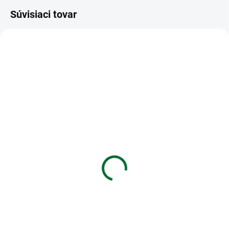
Súvisiaci tovar
VIAC ZA MENEJ
VIAC ZA MENEJ
SKLADOM
SKLADOM
(5 KS)
(5 KS)
Kancelárska sada M&G
SK Kalendár 2027
4v1 pripináčiky/binder
stolový Pracovný -
clip/spony/gumičky,
pracovný
€2,99
€2,31
Do košíka
Do košíka
Kancelárska sada M&G 4v1
SK Kalendár 2027 stolový
pripináčiky/binder
Pracovný - pracovný