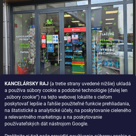
KANCELÁRSKY RAJ
(a tretie strany uvedené nižšie) ukladá
a používa súbory cookie a podobné technológie (ďalej len
AKO SA K NÁM DOSTANETE?
„súbory cookie“) na tejto webovej lokalite s cieľom
poskytovať lepšie a ľahšie použiteľné funkcie prehliadania,
na štatistické a analytické účely, na poskytovanie cieleného
a relevantného marketingu a na poskytovanie
používateľských dát nástrojom Google.