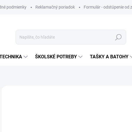
dné podmienky
Reklamačný poriadok
Formulár - odstúpenie od 
Hľadať
TECHNIKA
ŠKOLSKÉ POTREBY
TAŠKY A BATOHY
ZNAČKA:
MODICO
VIAC ZA MENEJ
€7
Jedn
SK
cena