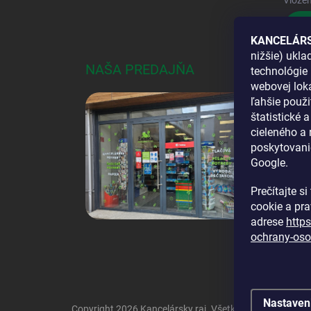
Vložen
Pri
KANCELÁRS
nižšie) ukl
NAŠA PREDAJŇA
AKO
technológie 
webovej loka
DOS
ľahšie použi
štatistické 
cieleného a
poskytovani
Google.
Prečítajte s
cookie a pr
adrese
http
ochrany-oso
Nastaven
Copyright 2026
Kancelársky raj
. Všetky práva vyhraden