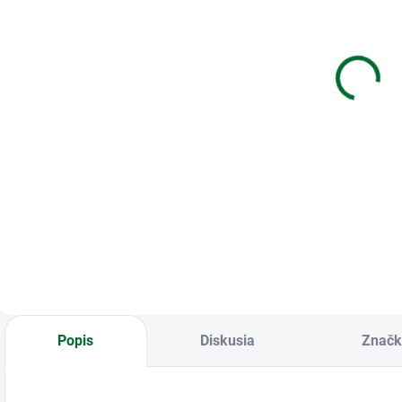
Diár 2027
SK Kalendár
S
115x160mm
2027 stolový
2
potlač6
Záhradkársky
P
€8,27
€4,11
Do košíka
Do košíka
Diár 2027
SK Kalendár 2027
S
115x160mm
stolový
s
potlač6
Záhradkársky
D
Popis
Diskusia
Značk