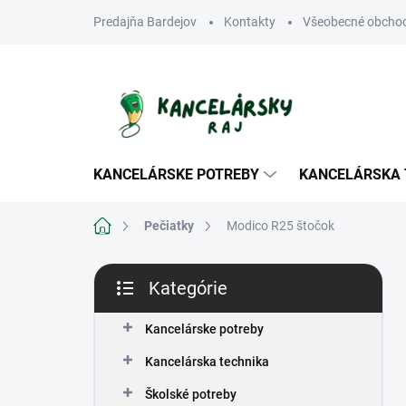
Prejsť
Predajňa Bardejov
Kontakty
Všeobecné obcho
na
obsah
KANCELÁRSKE POTREBY
KANCELÁRSKA 
Domov
Pečiatky
Modico R25 štočok
B
Kategórie
o
Preskočiť
č
kategórie
n
Kancelárske potreby
ý
Kancelárska technika
p
a
Školské potreby