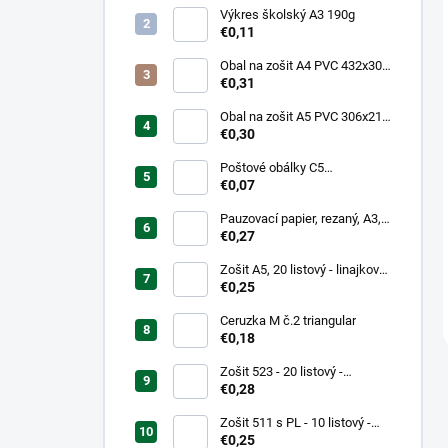
Výkres školský A3 190g
€0,11
Obal na zošit A4 PVC 432x304
mm, hrubý/transparentný
€0,31
Obal na zošit A5 PVC 306x217
mm, hrubý/transparentný
€0,30
Poštové obálky C5
samolepiace
€0,07
Pauzovací papier, rezaný, A3,
XEROX
€0,27
Zošit A5, 20 listový - linajkový
523
€0,25
Ceruzka M č.2 triangular
€0,18
Zošit 523 - 20 listový -
linkovaný 12 mm - Country
€0,28
Landscape
Zošit 511 s PL - 10 listový -
linkovaný 20 mm s pomocnou
€0,25