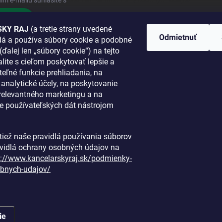
ím e-mailu súhlasíte s
podmienkami ochrany osobných údajov
hlásiť sa
KY RAJ
(a tretie strany uvedené
Odmietnuť
adá a používa súbory cookie a podobné
 SA K NÁM
(ďalej len „súbory cookie“) na tejto
lite s cieľom poskytovať lepšie a
TANETE?
teľné funkcie prehliadania, na
a analytické účely, na poskytovanie
 relevantného marketingu a na
e používateľských dát nástrojom
i tiež naše pravidlá používania súborov
avidlá ochrany osobných údajov na
s://www.kancelarskyraj.sk/podmienky-
bnych-udajov/
ie
é.
Upraviť nastavenie cookies