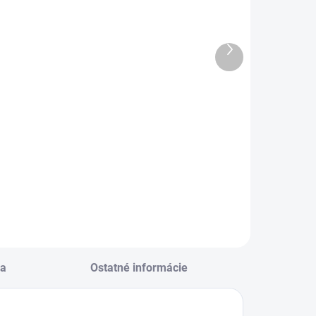
K Kalendár
SK Kalendár
027 stolový
2027 stolový
lánovací -
mini Gazdinka
Ďalší
Daňový MAXI
- varenie
produkt
€3,51
€2,82
Do košíka
Do košíka
K Kalendár 2027
SK Kalendár 2027
tolový Plánovací -
stolový mini
aňový MAXI
Gazdinka - varenie
a
Ostatné informácie