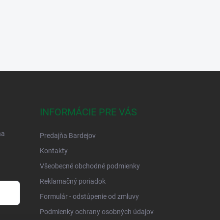
INFORMÁCIE PRE VÁS
na
Predajňa Bardejov
Kontakty
Všeobecné obchodné podmienky
Reklamačný poriadok
Formulár - odstúpenie od zmluvy
Podmienky ochrany osobných údajov