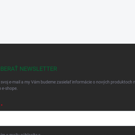
BERAŤ NEWSLETTER
 svoj e-mail a my Vám budeme zasielať informácie o nových produktoch 
 e-shope.