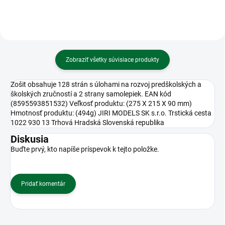
Zobraziť všetky súvisiace produkty
Zošit obsahuje 128 strán s úlohami na rozvoj predškolských a
školských zručností a 2 strany samolepiek. EAN kód
(8595593851532) Veľkosť produktu: (275 X 215 X 90 mm)
Hmotnosť produktu: (494g) JIRI MODELS SK s.r.o. Trstická cesta
1022 930 13 Trhová Hradská Slovenská republika
Diskusia
Buďte prvý, kto napíše príspevok k tejto položke.
Pridať komentár