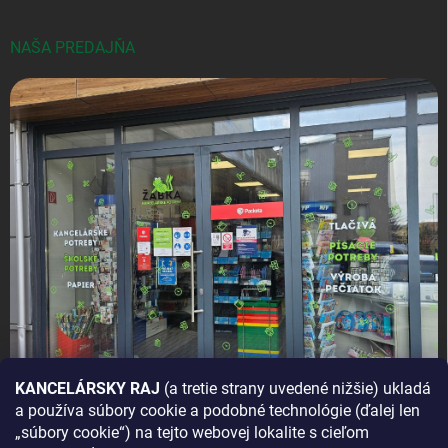
NAŠA PREDAJŇA
KANCELÁRSKY RAJ
(a tretie strany uvedené nižšie) ukladá
a používa súbory cookie a podobné technológie (ďalej len
AKO SA K NÁM DOSTANETE?
„súbory cookie“) na tejto webovej lokalite s cieľom