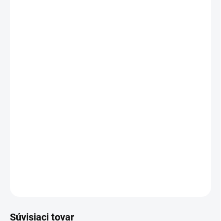
20 - 49 ks = zľava 2 %
€7,83
/ ks
50 - 99 ks = zľava 3 %
€7,75
/ ks
100 - 149 ks = zľava 4 %
€7,67
/ ks
150 a viac ks = zľava 5 %
€7,59
/ ks
Ušetríte
€0
−
+
Pridať do košíka
Môj prvý zošit Predškolák
DETAILNÉ INFORMÁCIE
OPÝTAŤ SA
STRÁŽIŤ
Súvisiaci tovar