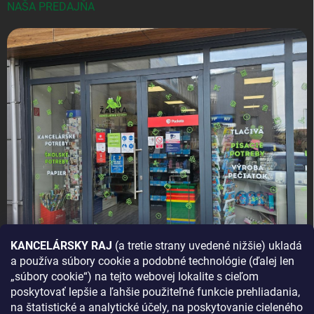
NAŠA PREDAJŇA
KANCELÁRSKY RAJ
(a tretie strany uvedené nižšie) ukladá
a používa súbory cookie a podobné technológie (ďalej len
AKO SA K NÁM DOSTANETE?
„súbory cookie“) na tejto webovej lokalite s cieľom
poskytovať lepšie a ľahšie použiteľné funkcie prehliadania,
na štatistické a analytické účely, na poskytovanie cieleného