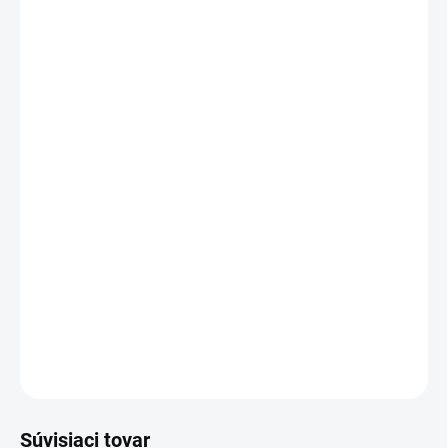
20 - 49 ks = zľava 2 %
€1,72
/ ks
50 - 99 ks = zľava 3 %
€1,71
/ ks
100 - 149 ks = zľava 4 %
€1,69
/ ks
150 a viac ks = zľava 5 %
€1,67
/ ks
Ušetríte
€0
−
+
Pridať do košíka
Motúz ľanový biely 40 g
DETAILNÉ INFORMÁCIE
OPÝTAŤ SA
STRÁŽIŤ
Súvisiaci tovar