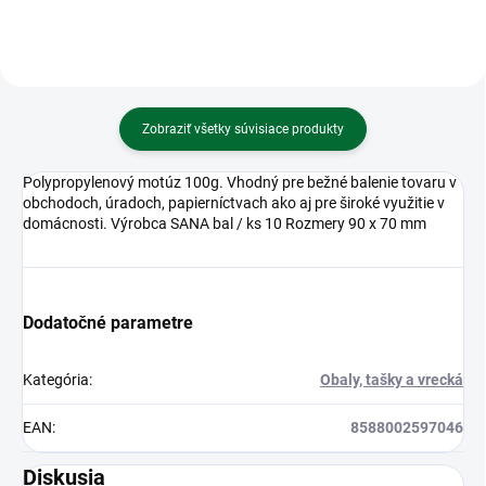
Zobraziť všetky súvisiace produkty
Polypropylenový motúz 100g. Vhodný pre bežné balenie tovaru v
obchodoch, úradoch, papierníctvach ako aj pre široké využitie v
domácnosti. Výrobca SANA bal / ks 10 Rozmery 90 x 70 mm
Dodatočné parametre
Kategória
:
Obaly, tašky a vrecká
EAN
:
8588002597046
Diskusia