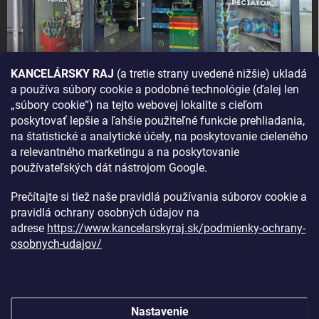
KANCELÁRSKY RAJ
(a tretie strany uvedené nižšie) ukladá
a používa súbory cookie a podobné technológie (ďalej len
AKO SA K NÁM DOSTANETE?
„súbory cookie“) na tejto webovej lokalite s cieľom
poskytovať lepšie a ľahšie použiteľné funkcie prehliadania,
na štatistické a analytické účely, na poskytovanie cieleného
a relevantného marketingu a na poskytovanie
používateľských dát nástrojom Google.
Prečítajte si tiež naše pravidlá používania súborov cookie a
pravidlá ochrany osobných údajov na
adrese
https://www.kancelarskyraj.sk/podmienky-ochrany-
osobnych-udajov/
Nastavenie