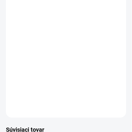
20 - 49 ks = zľava 2 %
€1,25
/ ks
50 - 99 ks = zľava 3 %
€1,24
/ ks
100 - 149 ks = zľava 4 %
€1,23
/ ks
150 a viac ks = zľava 5 %
€1,22
/ ks
Ušetríte
€0
−
+
Pridať do košíka
Motúz polypropylénový 100 g
DETAILNÉ INFORMÁCIE
OPÝTAŤ SA
STRÁŽIŤ
Súvisiaci tovar