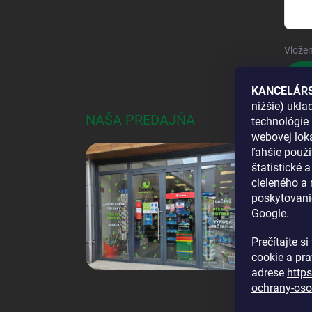
Vložen
Pri
KANCELÁRS
nižšie) ukl
NAŠA PREDAJŇA
AKO
technológie 
webovej loka
DOS
ľahšie použi
štatistické 
cieleného a
poskytovani
Google.
Prečítajte s
cookie a pr
adrese
http
ochrany-oso