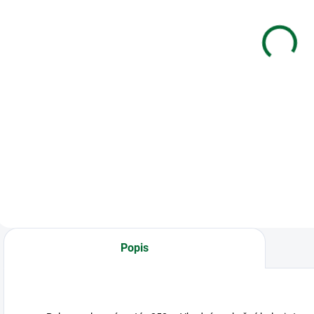
prezúvky
W009617
š
Speed
Krtek růžový
30x39cm
19,5x7,5x16,5
€5,03
€12,45
cm
Do košíka
Do košíka
Vrecko na prezúvky
Kufrík W009617
S
Speed 30x39cm
Krtek růžový
k
19,5x7,5x16,5 cm
k
Popis