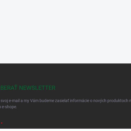
BERAŤ NEWSLETTER
 svoj e-mail a my Vám budeme zasielať informácie o nových produktoch 
 e-shope.