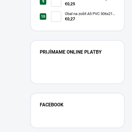
linkovaný 20 mm s pomocnou
€0,25
linkou
Obal na zošit A5 PVC 306x217
mm Neon Color -
€0,27
transparentný/ružov
PRIJÍMAME ONLINE PLATBY
FACEBOOK