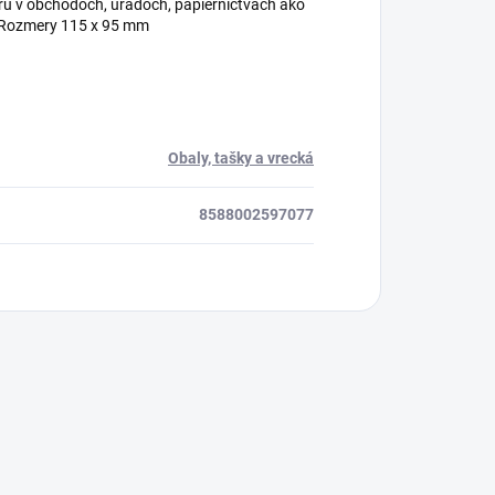
ru v obchodoch, úradoch, papierníctvach ako
10 Rozmery 115 x 95 mm
Obaly, tašky a vrecká
8588002597077