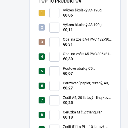
TOP 10 PRODUKTOV
Výkres školský A4 190g
€0,06
Výkres školský A3 190g
€0,11
Obal na zošit A4 PVC 432x304
mm, hrubý/transparentný
€0,31
Obal na zošit A5 PVC 306x217
mm, hrubý/transparentný
€0,30
Poštové obálky C5
samolepiace
€0,07
Pauzovací papier, rezaný, A3,
XEROX
€0,27
Zošit A5, 20 listový - linajkový
523
€0,25
Ceruzka M č.2 triangular
€0,18
Zošit 511 s PL - 10 listový -