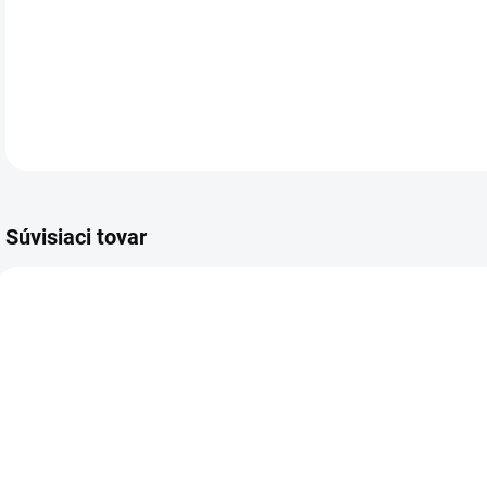
Mot
DETA
Súvisiaci tovar
VIAC ZA MENEJ
VIAC ZA MENEJ
VIA
6709.00
7140.00
SKLADOM
SKLADOM
(>5 KS)
(1 KS)
Vrecko na
Kufrík
S