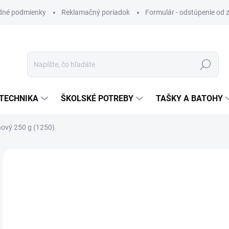
dné podmienky
Reklamačný poriadok
Formulár - odstúpenie od 
Hľadať
TECHNIKA
ŠKOLSKÉ POTREBY
TAŠKY A BATOHY
ový 250 g (1250)
VIAC ZA MENEJ
€2
Jedn
SK
cena
MÔŽ
DO: