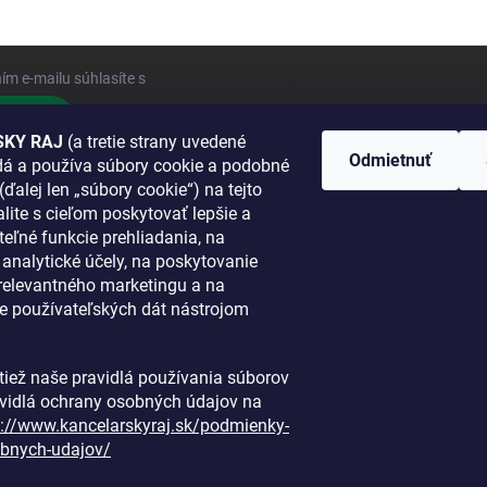
ím e-mailu súhlasíte s
podmienkami ochrany osobných údajov
hlásiť sa
KY RAJ
(a tretie strany uvedené
Odmietnuť
adá a používa súbory cookie a podobné
 SA K NÁM
(ďalej len „súbory cookie“) na tejto
lite s cieľom poskytovať lepšie a
TANETE?
teľné funkcie prehliadania, na
a analytické účely, na poskytovanie
 relevantného marketingu a na
e používateľských dát nástrojom
i tiež naše pravidlá používania súborov
avidlá ochrany osobných údajov na
s://www.kancelarskyraj.sk/podmienky-
bnych-udajov/