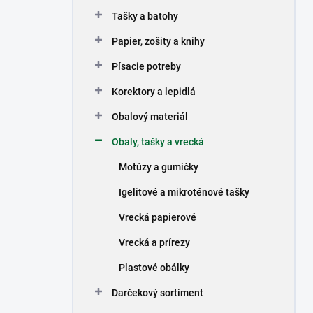
n
Tašky a batohy
e
l
Papier, zošity a knihy
Písacie potreby
Korektory a lepidlá
Obalový materiál
Obaly, tašky a vrecká
Motúzy a gumičky
Igelitové a mikroténové tašky
Vrecká papierové
Vrecká a prírezy
Plastové obálky
Darčekový sortiment