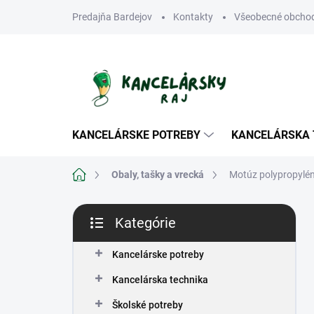
Prejsť
Predajňa Bardejov
Kontakty
Všeobecné obcho
na
obsah
KANCELÁRSKE POTREBY
KANCELÁRSKA 
Domov
Obaly, tašky a vrecká
Motúz polypropylén
B
Kategórie
o
Preskočiť
č
kategórie
n
Kancelárske potreby
ý
Kancelárska technika
p
a
Školské potreby