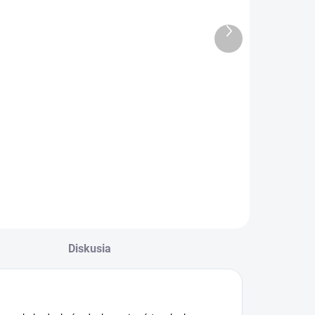
kolský kufrík
peňaženka
Motorka s
JUNIOR S8 -
Ďalší
kovaním
Racing Team
produkt
€13,99
€4,98
Do košíka
Do košíka
kladací školský
Detská textilná
ufrík Motorka s
peňaženka JUNIOR
ovaním
S8 - Racing Team
Diskusia