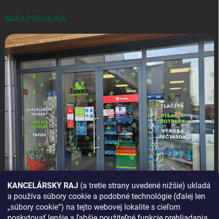
NAŠA PREDAJŇA
KANCELÁRSKY RAJ
(a tretie strany uvedené nižšie) ukladá
a používa súbory cookie a podobné technológie (ďalej len
AKO SA K NÁM DOSTANETE?
„súbory cookie“) na tejto webovej lokalite s cieľom
poskytovať lepšie a ľahšie použiteľné funkcie prehliadania,