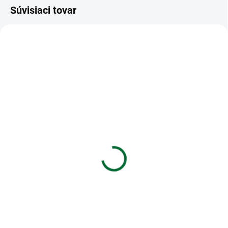
Súvisiaci tovar
VIAC ZA MENEJ
VIAC ZA MENEJ
SKLADOM
SKLADOM
(>5 KS)
(>5 KS)
Zošit 460 - 60 listový -
Zošit A4 TYP 444
nelinkovaný - TRAVEL
Rainbow Ella
€1,19
€1,39
Do košíka
Do košíka
Zošit 460 • 60 listový •
Zošit A4 TYP 444 Rainbow Ella
nelinkovaný • TRAVEL