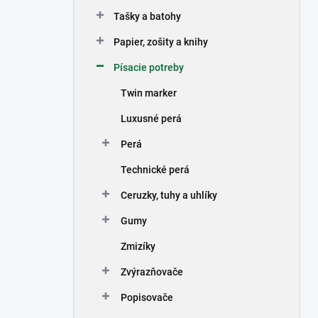
n
Tašky a batohy
e
l
Papier, zošity a knihy
Písacie potreby
Twin marker
Luxusné perá
Perá
Technické perá
Ceruzky, tuhy a uhlíky
Gumy
Zmizíky
Zvýrazňovače
Popisovače