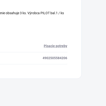
lenie obsahuje 3 ks. Výrobca PILOT bal.1 / ks
Písacie potreby
4902505584206