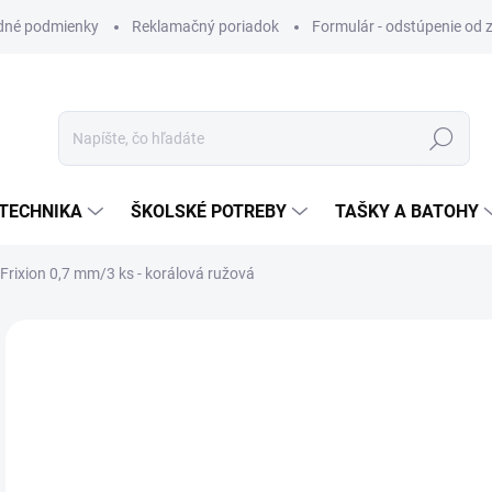
dné podmienky
Reklamačný poriadok
Formulár - odstúpenie od 
Hľadať
TECHNIKA
ŠKOLSKÉ POTREBY
TAŠKY A BATOHY
rixion 0,7 mm/3 ks - korálová ružová
ZNAČKA:
PILOT
VIAC ZA MENEJ
€4
Jedn
SK
cena