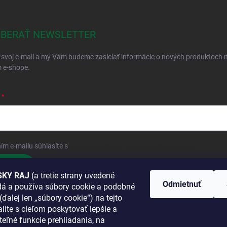
BERAŤ NEWSLETTER
 svoj e-mail a my Vám budeme zasielať informácie o nových produktoch 
 e-shope.
ím e-mailu súhlasíte s
podmienkami ochrany osobných údajov
hlásiť sa
KY RAJ
(a tretie strany uvedené
Odmietnuť
adá a používa súbory cookie a podobné
 SA K NÁM
(ďalej len „súbory cookie“) na tejto
lite s cieľom poskytovať lepšie a
TANETE?
teľné funkcie prehliadania, na