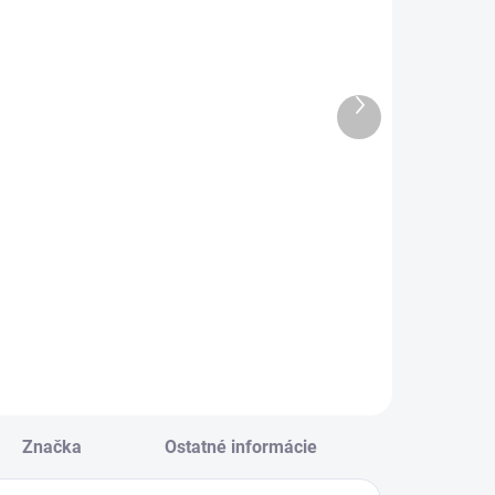
(>5 KS)
(1 KS)
repový papier
Blok so
olka
špirálou A4
50x200cm
linka, 80 listov,
Ďalší
trieborný
mix 2
produkt
€0,98
€5,72
Do košíka
Do košíka
repový papier
Blok so špirálou A4
olka 50x200cm
linka, 80 listov, mix
trieborný
2
Značka
Ostatné informácie