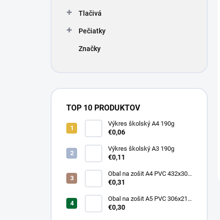
Tlačivá
Pečiatky
Značky
TOP 10 PRODUKTOV
Výkres školský A4 190g
€0,06
Výkres školský A3 190g
€0,11
Obal na zošit A4 PVC 432x304
mm, hrubý/transparentný
€0,31
Obal na zošit A5 PVC 306x217
mm, hrubý/transparentný
€0,30