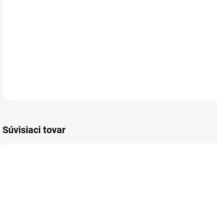
Náp
ruž
DETA
Súvisiaci tovar
VIAC ZA MENEJ
VIAC ZA MENEJ
VIA
5173.00
4224.00
SKLADOM
SKLADOM