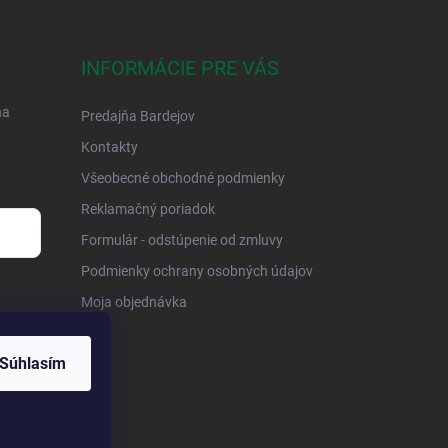
INFORMÁCIE PRE VÁS
na
Predajňa Bardejov
Kontakty
Všeobecné obchodné podmienky
Reklamačný poriadok
Formulár - odstúpenie od zmluvy
Podmienky ochrany osobných údajov
Moja objednávka
Súhlasím