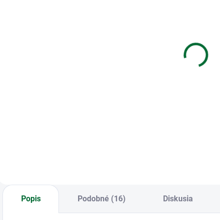
(>5 KS)
(>5 KS)
Zošit 520 - A5
Kotúčik
K
- 20 listový -
TERMO
r
nelinkovaný -
57/60/12
Nature
(40m)
s
€0,28
€0,79
Landscape
Do košíka
Do košíka
Zošit 520 • A5 • 20
Kotúčik TERMO
K
listový •
57/60/12
r
nelinkovaný •
s
Nature Landscape
Popis
Podobné (16)
Diskusia