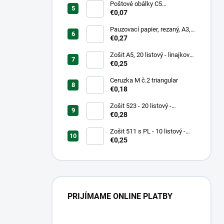
Poštové obálky C5
samolepiace
€0,07
Pauzovací papier, rezaný, A3,
XEROX
€0,27
Zošit A5, 20 listový - linajkový
523
€0,25
Ceruzka M č.2 triangular
€0,18
Zošit 523 - 20 listový -
linkovaný 12 mm - Country
€0,28
Landscape
Zošit 511 s PL - 10 listový -
linkovaný 20 mm s pomocnou
€0,25
linkou
PRIJÍMAME ONLINE PLATBY