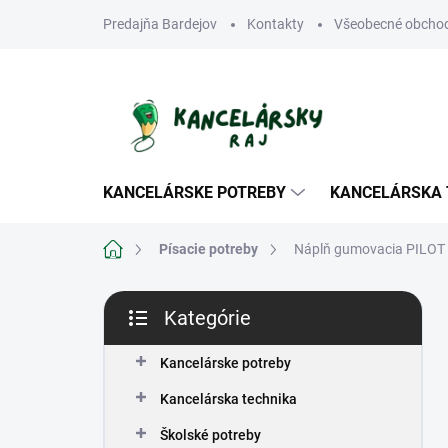
Prejsť
Predajňa Bardejov
Kontakty
Všeobecné obcho
na
obsah
KANCELÁRSKE POTREBY
KANCELÁRSKA 
Domov
Písacie potreby
Náplň gumovacia PILOT F
B
Kategórie
o
Preskočiť
č
kategórie
n
Kancelárske potreby
ý
Kancelárska technika
p
a
Školské potreby