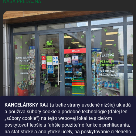
NAŠA PREDAJŇA
KANCELÁRSKY RAJ
(a tretie strany uvedené nižšie) ukladá
a používa súbory cookie a podobné technológie (ďalej len
AKO SA K NÁM DOSTANETE?
„súbory cookie“) na tejto webovej lokalite s cieľom
poskytovať lepšie a ľahšie použiteľné funkcie prehliadania,
na štatistické a analytické účely, na poskytovanie cieleného