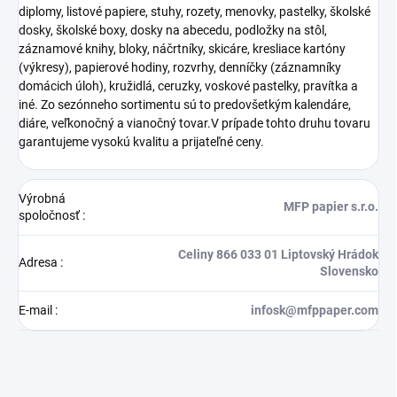
diplomy, listové papiere, stuhy, rozety, menovky, pastelky, školské
dosky, školské boxy, dosky na abecedu, podložky na stôl,
záznamové knihy, bloky, náčrtníky, skicáre, kresliace kartóny
(výkresy), papierové hodiny, rozvrhy, denníčky (záznamníky
domácich úloh), kružidlá, ceruzky, voskové pastelky, pravítka a
iné. Zo sezónneho sortimentu sú to predovšetkým kalendáre,
diáre, veľkonočný a vianočný tovar.V prípade tohto druhu tovaru
garantujeme vysokú kvalitu a prijateľné ceny.
Výrobná
MFP papier s.r.o.
spoločnosť
:
Celiny 866 033 01 Liptovský Hrádok
Adresa
:
Slovensko
E-mail
:
infosk@mfppaper.com