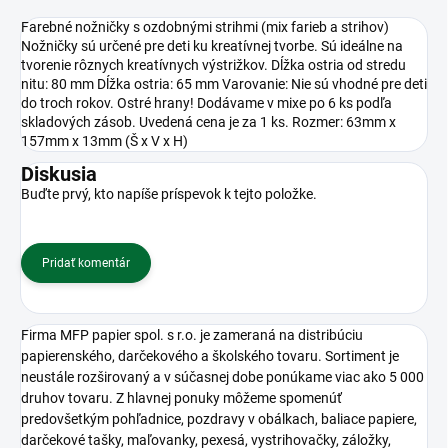
Farebné nožničky s ozdobnými strihmi (mix farieb a strihov)
Nožničky sú určené pre deti ku kreatívnej tvorbe. Sú ideálne na
tvorenie rôznych kreatívnych výstrižkov. Dĺžka ostria od stredu
nitu: 80 mm Dĺžka ostria: 65 mm Varovanie: Nie sú vhodné pre deti
do troch rokov. Ostré hrany! Dodávame v mixe po 6 ks podľa
skladových zásob. Uvedená cena je za 1 ks. Rozmer: 63mm x
157mm x 13mm (Š x V x H)
Diskusia
Buďte prvý, kto napíše príspevok k tejto položke.
Pridať komentár
Firma MFP papier spol. s r.o. je zameraná na distribúciu
papierenského, darčekového a školského tovaru. Sortiment je
neustále rozširovaný a v súčasnej dobe ponúkame viac ako 5 000
druhov tovaru. Z hlavnej ponuky môžeme spomenúť
predovšetkým pohľadnice, pozdravy v obálkach, baliace papiere,
darčekové tašky, maľovanky, pexesá, vystrihovačky, záložky,