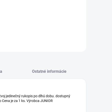
−
+
Pridať do košíka
l na zošit A5 PVC 306x217 mm Neon Color -
sparentný/žltý
ILNÉ INFORMÁCIE
OPÝTAŤ SA
STRÁŽIŤ
a
Ostatné informácie
tvoj jedinečný rukopis po dlhú dobu. dostupný
eb Cena je za 1 ks. Výrobca JUNIOR