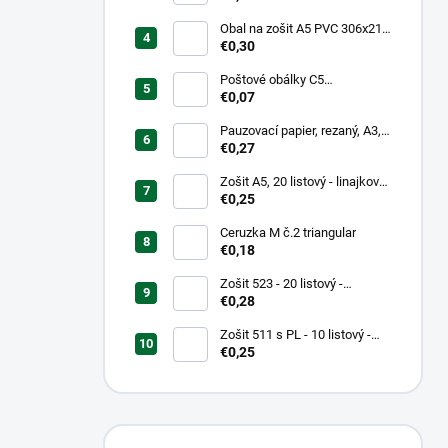
Obal na zošit A5 PVC 306x217
mm, hrubý/transparentný
€0,30
Poštové obálky C5
samolepiace
€0,07
Pauzovací papier, rezaný, A3,
XEROX
€0,27
Zošit A5, 20 listový - linajkový
523
€0,25
Ceruzka M č.2 triangular
€0,18
Zošit 523 - 20 listový -
linkovaný 12 mm - Country
€0,28
Landscape
Zošit 511 s PL - 10 listový -
linkovaný 20 mm s pomocnou
€0,25
linkou