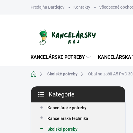
Prejsť
Predajňa Bardejov
Kontakty
Všeobecné obcho
na
obsah
KANCELÁRSKE POTREBY
KANCELÁRSKA 
Domov
Školské potreby
Obal na zošit A5 PVC 3
B
Kategórie
o
Preskočiť
č
kategórie
n
Kancelárske potreby
ý
Kancelárska technika
p
a
Školské potreby