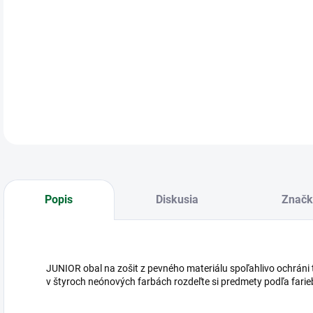
Oba
tran
DETA
Popis
Diskusia
Značk
JUNIOR obal na zošit z pevného materiálu spoľahlivo ochráni 
v štyroch neónových farbách rozdeľte si predmety podľa fari