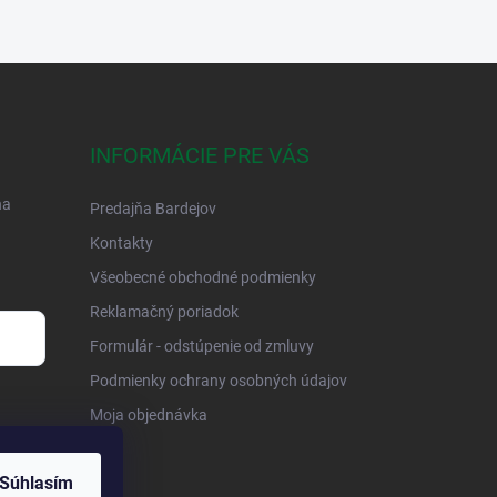
INFORMÁCIE PRE VÁS
na
Predajňa Bardejov
Kontakty
Všeobecné obchodné podmienky
Reklamačný poriadok
Formulár - odstúpenie od zmluvy
Podmienky ochrany osobných údajov
Moja objednávka
Súhlasím