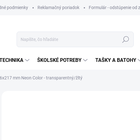
dné podmienky
Reklamačný poriadok
Formulár - odstúpenie od 
Hľadať
TECHNIKA
ŠKOLSKÉ POTREBY
TAŠKY A BATOHY
06x217 mm Neon Color - transparentný/žltý
ZNAČKA:
JUNIOR
VIAC ZA MENEJ
€0
Jedn
SK
cena