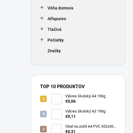
Vôňa domova
Alfapureo
Tlačivá
Pečiatky
Značky
TOP 10 PRODUKTOV
Výkres školský A4 190g
€0,06
Výkres školský A3 190g
€0,11
Obal na zošit A4 PVC 432x304
mm, hrubý/transparentný
€0,31