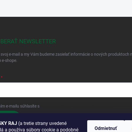
BERAŤ NEWSLETTER
 svoj e-mail a my Vám budeme zasielať informácie o nových produktoch 
 e-shope.
ím e-mailu súhlasíte s
podmienkami ochrany osobných údajov
hlásiť sa
KY RAJ
(a tretie strany uvedené
Odmietnuť
adá a používa súbory cookie a podobné