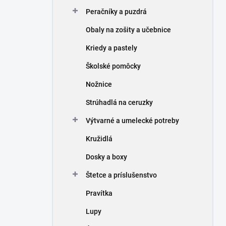
n
Peračníky a puzdrá
e
l
Obaly na zošity a učebnice
Kriedy a pastely
Školské pomôcky
Nožnice
Strúhadlá na ceruzky
Výtvarné a umelecké potreby
Kružidlá
Dosky a boxy
Štetce a príslušenstvo
Pravítka
Lupy