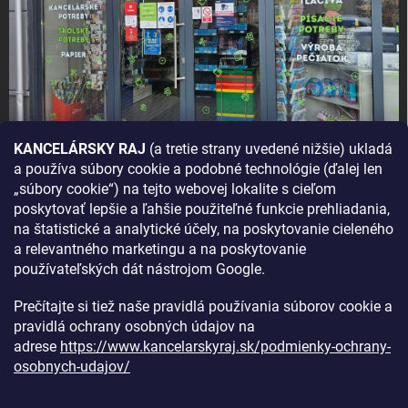
KANCELÁRSKY RAJ
(a tretie strany uvedené nižšie) ukladá
a používa súbory cookie a podobné technológie (ďalej len
AKO SA K NÁM DOSTANETE?
„súbory cookie“) na tejto webovej lokalite s cieľom
poskytovať lepšie a ľahšie použiteľné funkcie prehliadania,
na štatistické a analytické účely, na poskytovanie cieleného
a relevantného marketingu a na poskytovanie
používateľských dát nástrojom Google.
Prečítajte si tiež naše pravidlá používania súborov cookie a
pravidlá ochrany osobných údajov na
adrese
https://www.kancelarskyraj.sk/podmienky-ochrany-
osobnych-udajov/