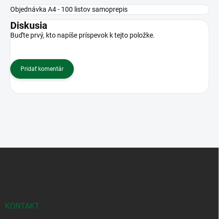
Objednávka A4 - 100 listov samoprepis
Diskusia
Buďte prvý, kto napíše príspevok k tejto položke.
Pridať komentár
Z
á
p
ä
t
i
KONTAKT
e