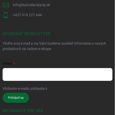
info
@
kancelarskyraj.sk
+421 919 221 644
ODOBERAŤ NEWSLETTER
Vložte svoj e-mail a my Vám budeme zasielať informácie o nových
produktoch na našom e-shope.
EMAIL
Vložením e-mailu súhlasíte s
podmienkami ochrany osobných údajov
Prihlásiť sa
INFORMÁCIE PRE VÁS