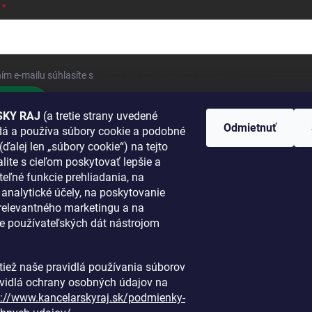
ím e-mailu súhlasíte s
podmienkami ochrany osobných údajov
hlásiť sa
KY RAJ
(a tretie strany uvedené
Odmietnuť
adá a používa súbory cookie a podobné
 SA K NÁM
(ďalej len „súbory cookie“) na tejto
lite s cieľom poskytovať lepšie a
TANETE?
teľné funkcie prehliadania, na
a analytické účely, na poskytovanie
 relevantného marketingu a na
e používateľských dát nástrojom
i tiež naše pravidlá používania súborov
avidlá ochrany osobných údajov na
s://www.kancelarskyraj.sk/podmienky-