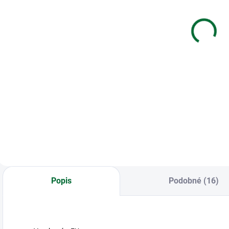
kartičkou
Happy
Náramok -
€1,85
Flower (rose
H
€5,69
gold)
g
Do košíka
Do košíka
Obálka s kartičkou
Gifty - Be Happy
G
Náramok - Flower
n
(rose gold)
(
Popis
Podobné (16)