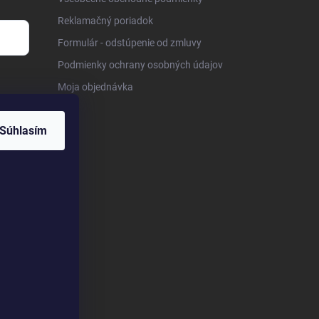
Reklamačný poriadok
Formulár - odstúpenie od zmluvy
Podmienky ochrany osobných údajov
Moja objednávka
Súhlasím