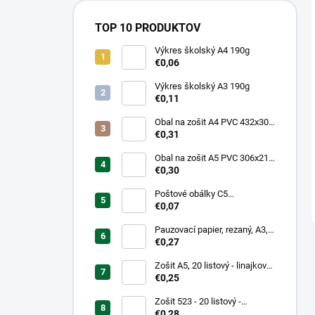
TOP 10 PRODUKTOV
Výkres školský A4 190g
€0,06
Výkres školský A3 190g
€0,11
Obal na zošit A4 PVC 432x304
mm, hrubý/transparentný
€0,31
Obal na zošit A5 PVC 306x217
mm, hrubý/transparentný
€0,30
Poštové obálky C5
samolepiace
€0,07
Pauzovací papier, rezaný, A3,
XEROX
€0,27
Zošit A5, 20 listový - linajkový
523
€0,25
Zošit 523 - 20 listový -
linkovaný 12 mm - Country
€0,28