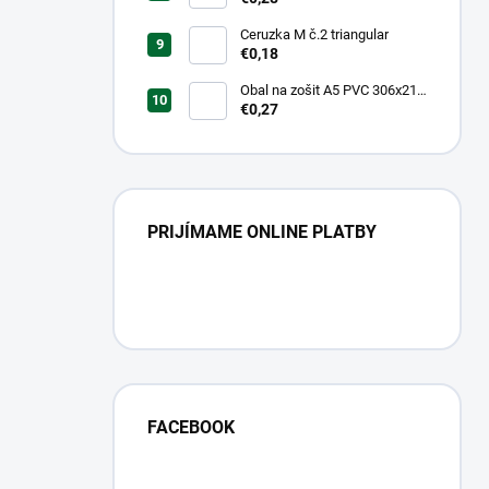
Landscape
Ceruzka M č.2 triangular
€0,18
Obal na zošit A5 PVC 306x217
mm Neon Color -
€0,27
transparentný/ružov
PRIJÍMAME ONLINE PLATBY
FACEBOOK