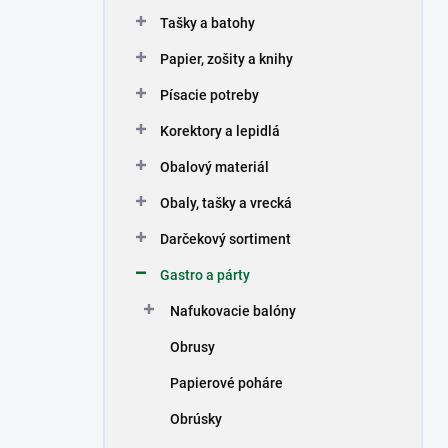
n
Tašky a batohy
e
l
Papier, zošity a knihy
Písacie potreby
Korektory a lepidlá
Obalový materiál
Obaly, tašky a vrecká
Darčekový sortiment
Gastro a párty
Nafukovacie balóny
Obrusy
Papierové poháre
Obrúsky