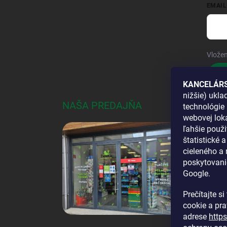
EMAIL
Vložen
Pri
KANCELÁRS
nižšie) ukl
NAŠA PREDAJŇA
AKO
technológie 
webovej loka
DOS
ľahšie použi
štatistické 
cieleného a
poskytovani
Google.
Prečítajte s
cookie a pr
adrese
http