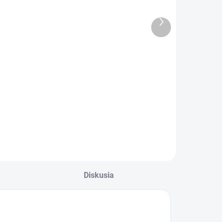
Happy
krabica
náramok -
skladacia
Ďalší
eart (rose
produkt
€5,69
€2,14
old)
Do košíka
Do košíka
ifty - Be Happy
Darčeková krabica
áramok - Heart
skladacia
rose gold)
Diskusia