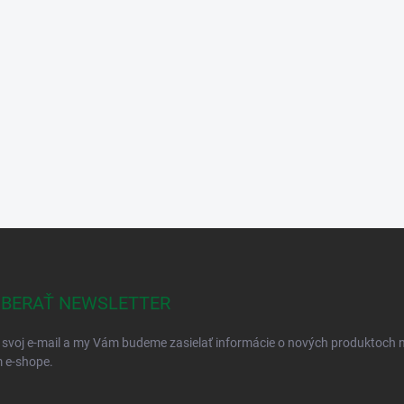
BERAŤ NEWSLETTER
 svoj e-mail a my Vám budeme zasielať informácie o nových produktoch 
 e-shope.