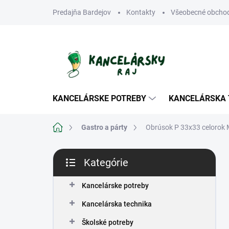
Prejsť
Predajňa Bardejov
Kontakty
Všeobecné obcho
na
obsah
KANCELÁRSKE POTREBY
KANCELÁRSKA 
Domov
Gastro a párty
Obrúsok P 33x33 celoro
B
Kategórie
o
Preskočiť
č
kategórie
n
Kancelárske potreby
ý
Kancelárska technika
p
a
Školské potreby