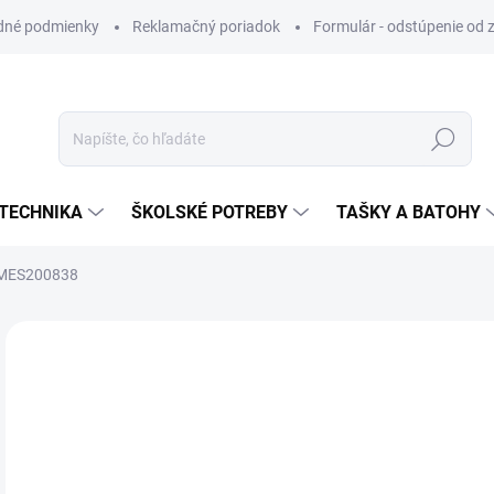
dné podmienky
Reklamačný poriadok
Formulár - odstúpenie od 
Hľadať
TECHNIKA
ŠKOLSKÉ POTREBY
TAŠKY A BATOHY
k MES200838
VIAC ZA MENEJ
€2
Jedn
SK
cena
MÔŽ
DO: