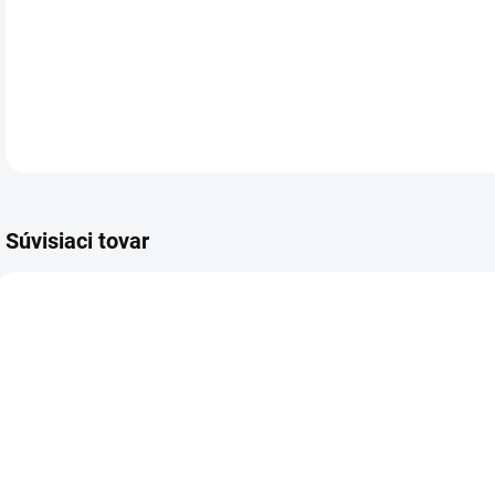
Obr
DETA
Súvisiaci tovar
VIAC ZA MENEJ
VIAC ZA MENEJ
VIA
7369.00
8386.00
SKLADOM
SKLADOM
(4 KS)
(4 KS)
Obálka s
Gifty - Be
G