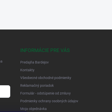
INFORMÁCIE PRE VÁS
na
Predajňa Bardejov
Kontakty
Všeobecné obchodné podmienky
Reklamačný poriadok
Formulár - odstúpenie od zmluvy
Podmienky ochrany osobných údajov
Moja objednávka