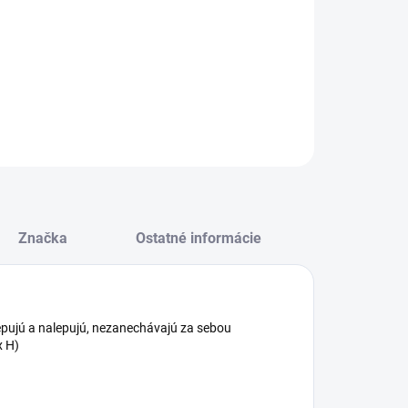
−
+
Pridať do košíka
nná fólia vianočná gliter WDGX- 661 30x42cm
ILNÉ INFORMÁCIE
OPÝTAŤ SA
STRÁŽIŤ
Značka
Ostatné informácie
lepujú a nalepujú, nezanechávajú za sebou
x H)