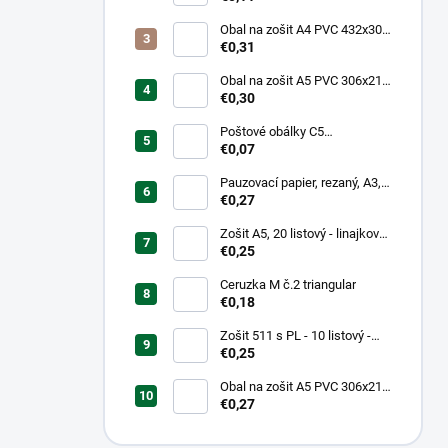
Obal na zošit A4 PVC 432x304
mm, hrubý/transparentný
€0,31
Obal na zošit A5 PVC 306x217
mm, hrubý/transparentný
€0,30
Poštové obálky C5
samolepiace
€0,07
Pauzovací papier, rezaný, A3,
XEROX
€0,27
Zošit A5, 20 listový - linajkový
523
€0,25
Ceruzka M č.2 triangular
€0,18
Zošit 511 s PL - 10 listový -
linkovaný 20 mm s pomocnou
€0,25
linkou
Obal na zošit A5 PVC 306x217
mm Neon Color -
€0,27
transparentný/ružov