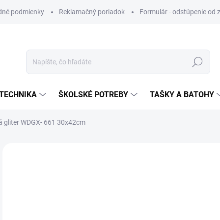
dné podmienky
Reklamačný poriadok
Formulár - odstúpenie od 
Hľadať
TECHNIKA
ŠKOLSKÉ POTREBY
TAŠKY A BATOHY
ná gliter WDGX- 661 30x42cm
ZNAČKA:
MFP PAPIER
VIAC ZA MENEJ
€2
Jedn
SK
cena