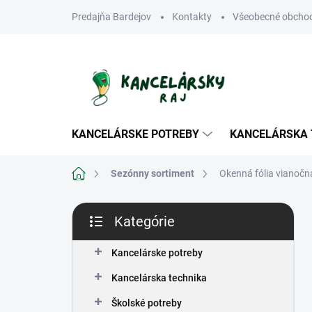
Prejsť
Predajňa Bardejov
Kontakty
Všeobecné obcho
na
obsah
KANCELÁRSKE POTREBY
KANCELÁRSKA 
Domov
Sezónny sortiment
Okenná fólia vianoč
B
Kategórie
o
Preskočiť
č
kategórie
n
Kancelárske potreby
ý
Kancelárska technika
p
a
Školské potreby