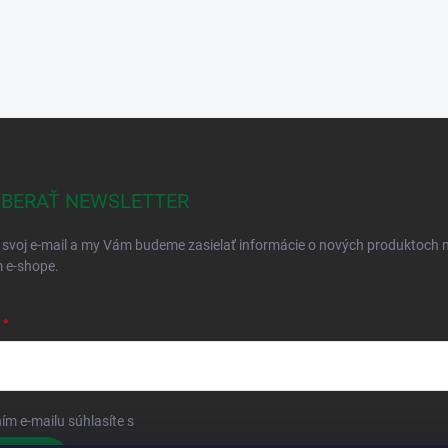
BERAŤ NEWSLETTER
 svoj e-mail a my Vám budeme zasielať informácie o nových produktoch 
 e-shope.
ím e-mailu súhlasíte s
podmienkami ochrany osobných údajov