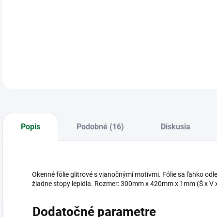
Oke
DETA
Popis
Podobné (16)
Diskusia
Okenné fólie glitrové s vianočnými motívmi. Fólie sa ľahko od
žiadne stopy lepidla. Rozmer: 300mm x 420mm x 1mm (Š x V 
Dodatočné parametre