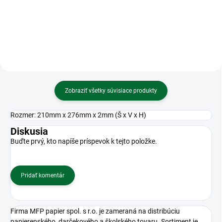
Blahoželanie k narodeninám s
výberom roku narodenia
Zobraziť všetky súvisiace produkty
Rozmer: 210mm x 276mm x 2mm (Š x V x H)
Diskusia
Buďte prvý, kto napíše príspevok k tejto položke.
Pridať komentár
Firma MFP papier spol. s r.o. je zameraná na distribúciu
papierenského, darčekového a školského tovaru. Sortiment je