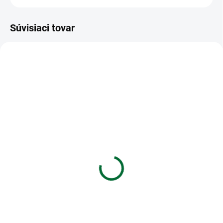
Súvisiaci tovar
VIAC ZA MENEJ
VIAC ZA MENEJ
SKLADOM
SKLADOM
(3 KS)
(4 KS)
Blahoželanie k
Blahoželanie k
narodeninám s výberom
narodeninám 70
roku narodenia
€1,33
€2,29
Do košíka
Do košíka
Blahoželanie k narodeninám 70