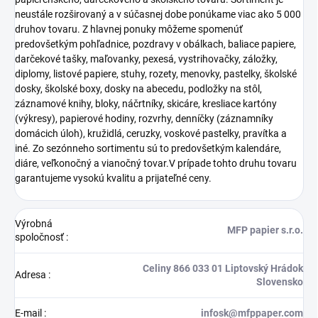
neustále rozširovaný a v súčasnej dobe ponúkame viac ako 5 000
druhov tovaru. Z hlavnej ponuky môžeme spomenúť
predovšetkým pohľadnice, pozdravy v obálkach, baliace papiere,
darčekové tašky, maľovanky, pexesá, vystrihovačky, záložky,
diplomy, listové papiere, stuhy, rozety, menovky, pastelky, školské
dosky, školské boxy, dosky na abecedu, podložky na stôl,
záznamové knihy, bloky, náčrtníky, skicáre, kresliace kartóny
(výkresy), papierové hodiny, rozvrhy, denníčky (záznamníky
domácich úloh), kružidlá, ceruzky, voskové pastelky, pravítka a
iné. Zo sezónneho sortimentu sú to predovšetkým kalendáre,
diáre, veľkonočný a vianočný tovar.V prípade tohto druhu tovaru
garantujeme vysokú kvalitu a prijateľné ceny.
Výrobná
MFP papier s.r.o.
spoločnosť
:
Celiny 866 033 01 Liptovský Hrádok
Adresa
:
Slovensko
E-mail
:
infosk@mfppaper.com