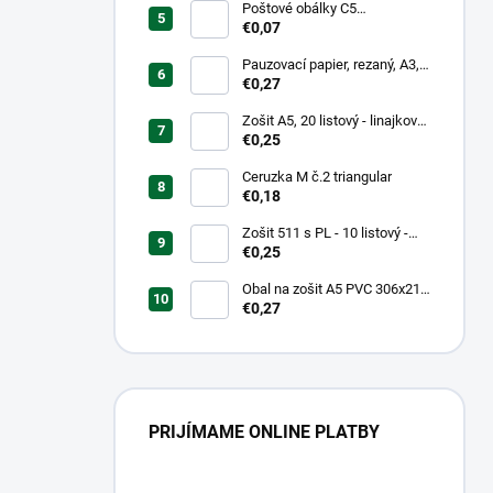
Poštové obálky C5
samolepiace
€0,07
Pauzovací papier, rezaný, A3,
XEROX
€0,27
Zošit A5, 20 listový - linajkový
523
€0,25
Ceruzka M č.2 triangular
€0,18
Zošit 511 s PL - 10 listový -
linkovaný 20 mm s pomocnou
€0,25
linkou
Obal na zošit A5 PVC 306x217
mm Neon Color -
€0,27
transparentný/ružov
PRIJÍMAME ONLINE PLATBY