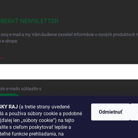
BERAŤ NEWSLETTER
 svoj e-mail a my Vám budeme zasielať informácie o nových produktoch 
 e-shope.
ím e-mailu súhlasíte s
podmienkami ochrany osobných údajov
hlásiť sa
KY RAJ
(a tretie strany uvedené
Odmietnuť
adá a používa súbory cookie a podobné
 SA K NÁM
(ďalej len „súbory cookie“) na tejto
lite s cieľom poskytovať lepšie a
TANETE?
teľné funkcie prehliadania, na