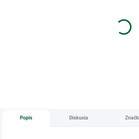
Blahoželanie k
Blahoželanie
B
narodeninám s
svadobné
výberom roku
–
€1,85
€1,85
Do košíka
Do košíka
Blahoželanie
svadobné
Blahoželanie k
B
narodeninám s
n
výberom roku
Popis
Diskusia
Značk