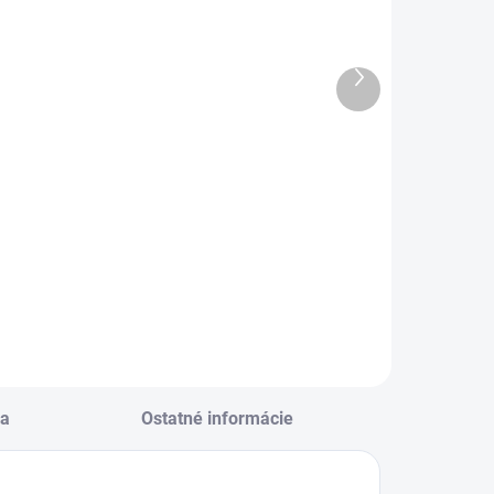
lahoželanie k
Blahoželanie k
narodeninám
narodeninám
 40
60
Ďalší
produkt
€2,29
€1,55
Do košíka
Do košíka
lahoželanie k
Blahoželanie k
arodeninám – 40
narodeninám 60
a
Ostatné informácie