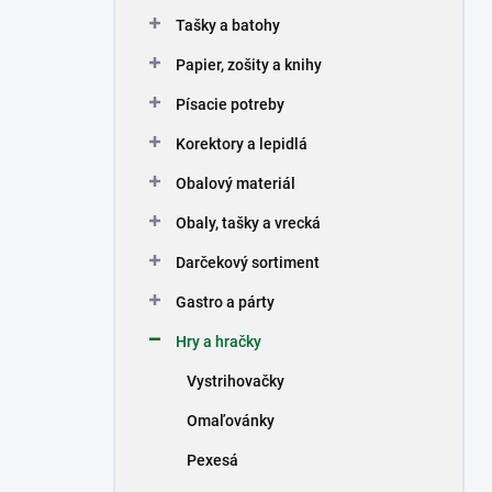
n
Tašky a batohy
e
l
Papier, zošity a knihy
Písacie potreby
Korektory a lepidlá
Obalový materiál
Obaly, tašky a vrecká
Darčekový sortiment
Gastro a párty
Hry a hračky
Vystrihovačky
Omaľovánky
Pexesá