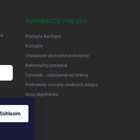
INFORMÁCIE PRE VÁS
na
Predajňa Bardejov
Kontakty
Všeobecné obchodné podmienky
Reklamačný poriadok
Formulár - odstúpenie od zmluvy
Podmienky ochrany osobných údajov
Moja objednávka
Súhlasím