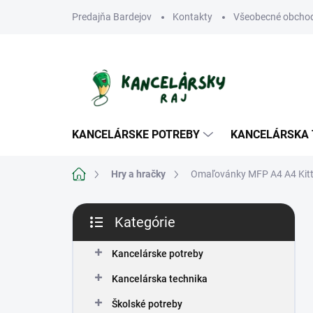
Prejsť
Predajňa Bardejov
Kontakty
Všeobecné obcho
na
obsah
KANCELÁRSKE POTREBY
KANCELÁRSKA 
Domov
Hry a hračky
Omaľovánky MFP A4 A4 Kit
B
Kategórie
o
Preskočiť
č
kategórie
n
Kancelárske potreby
ý
Kancelárska technika
p
a
Školské potreby