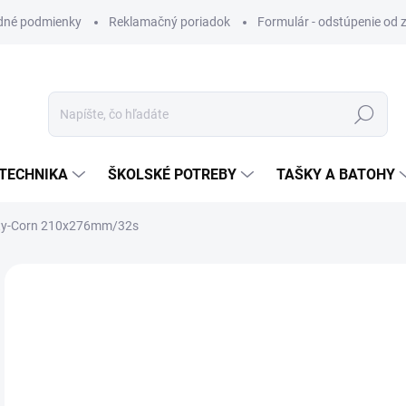
dné podmienky
Reklamačný poriadok
Formulár - odstúpenie od 
Hľadať
TECHNIKA
ŠKOLSKÉ POTREBY
TAŠKY A BATOHY
ty-Corn 210x276mm/32s
ZNAČKA:
MFP PAPIER
VIAC ZA MENEJ
€1
Jedn
SK
cena