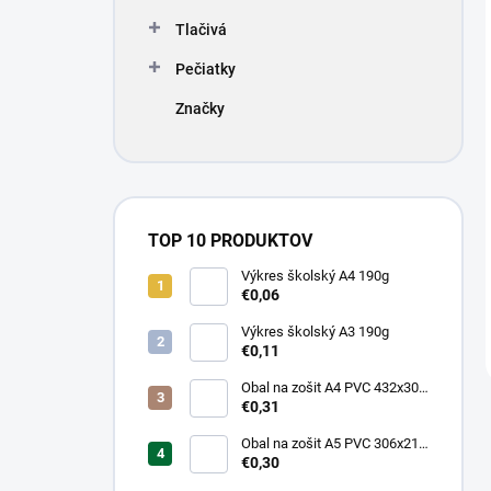
Tlačivá
Pečiatky
Značky
TOP 10 PRODUKTOV
Výkres školský A4 190g
€0,06
Výkres školský A3 190g
€0,11
Obal na zošit A4 PVC 432x304
mm, hrubý/transparentný
€0,31
Obal na zošit A5 PVC 306x217
mm, hrubý/transparentný
€0,30