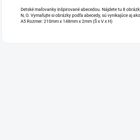
Detské maľovanky inšpirované abecedou. Nájdete tu 8 obrázkov,
N, O. Vymaľujte si obrázky podľa abecedy, sú vynikajúce aj 
A5 Rozmer: 210mm x 148mm x 2mm (Š x V x H)