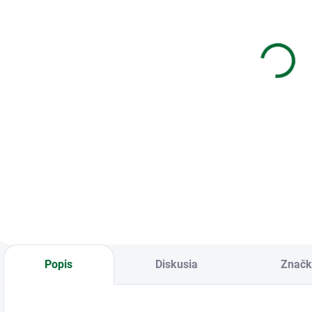
Blahoželanie k
83-6013
B
narodeniu
Obálka s
8
dieťaťa
kartičkou
p
€1,85
€1,85
Do košíka
Do košíka
Blahoželanie k
83-6013 Obálka s
B
narodeniu dieťaťa
kartičkou
n
ž
Popis
Diskusia
Značk