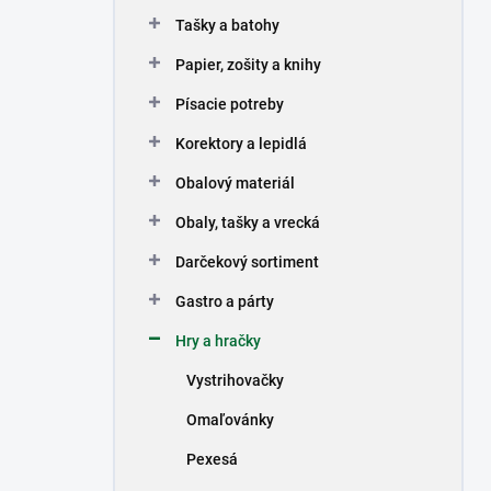
n
Tašky a batohy
e
l
Papier, zošity a knihy
Písacie potreby
Korektory a lepidlá
Obalový materiál
Obaly, tašky a vrecká
Darčekový sortiment
Gastro a párty
Hry a hračky
Vystrihovačky
Omaľovánky
Pexesá