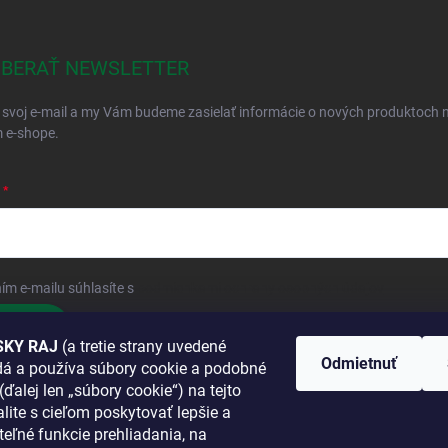
BERAŤ NEWSLETTER
 svoj e-mail a my Vám budeme zasielať informácie o nových produktoch 
 e-shope.
ím e-mailu súhlasíte s
podmienkami ochrany osobných údajov
hlásiť sa
KY RAJ
(a tretie strany uvedené
Odmietnuť
adá a používa súbory cookie a podobné
 SA K NÁM
(ďalej len „súbory cookie“) na tejto
lite s cieľom poskytovať lepšie a
TANETE?
teľné funkcie prehliadania, na