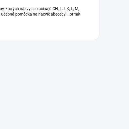
 ktorých názvy sa začínajú CH, I, J, K, L, M,
ako učebná pomôcka na nácvik abecedy. Formát