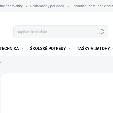
dné podmienky
Reklamačný poriadok
Formulár - odstúpenie od 
Hľadať
TECHNIKA
ŠKOLSKÉ POTREBY
TAŠKY A BATOHY
2
ZNAČKA:
MFP PAPIER
VIAC ZA MENEJ
€0
Jedn
SK
cena