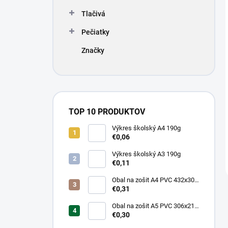
Tlačivá
Pečiatky
Značky
TOP 10 PRODUKTOV
Výkres školský A4 190g
€0,06
Výkres školský A3 190g
€0,11
Obal na zošit A4 PVC 432x304
mm, hrubý/transparentný
€0,31
Obal na zošit A5 PVC 306x217
mm, hrubý/transparentný
€0,30