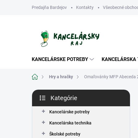
Prejsť
Predajňa Bardejov
Kontakty
Všeobecné obcho
na
obsah
KANCELÁRSKE POTREBY
KANCELÁRSKA 
Domov
Hry a hračky
Omaľovánky MFP Abeceda 
B
Kategórie
o
Preskočiť
č
kategórie
n
Kancelárske potreby
ý
Kancelárska technika
p
a
Školské potreby