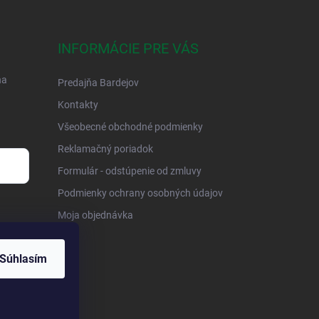
INFORMÁCIE PRE VÁS
na
Predajňa Bardejov
Kontakty
Všeobecné obchodné podmienky
Reklamačný poriadok
Formulár - odstúpenie od zmluvy
Podmienky ochrany osobných údajov
Moja objednávka
Súhlasím