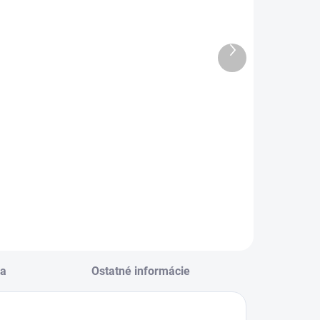
lahoželanie k
Blahoželanie k
0.
meninám
narodeninám
Ďalší
€1,85
re ženu
produkt
€1,85
Do košíka
Do košíka
Blahoželanie k
meninám
lahoželanie k 80.
arodeninám pre
enu
a
Ostatné informácie