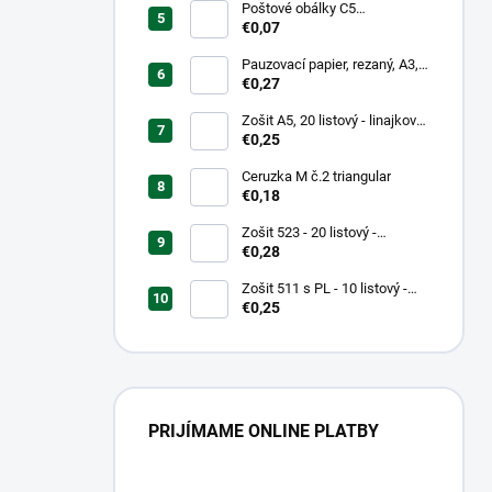
Poštové obálky C5
samolepiace
€0,07
Pauzovací papier, rezaný, A3,
XEROX
€0,27
Zošit A5, 20 listový - linajkový
523
€0,25
Ceruzka M č.2 triangular
€0,18
Zošit 523 - 20 listový -
linkovaný 12 mm - Country
€0,28
Landscape
Zošit 511 s PL - 10 listový -
linkovaný 20 mm s pomocnou
€0,25
linkou
PRIJÍMAME ONLINE PLATBY