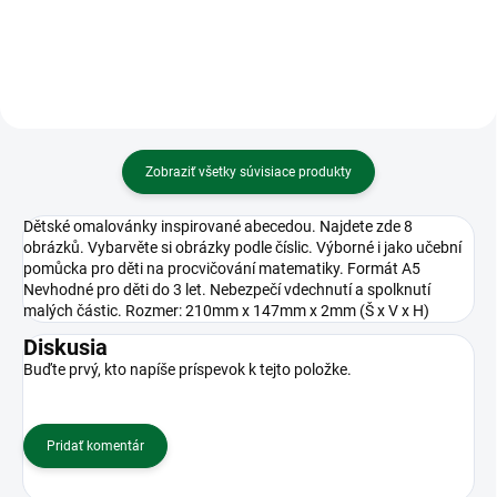
Zobraziť všetky súvisiace produkty
Dětské omalovánky inspirované abecedou. Najdete zde 8
obrázků. Vybarvěte si obrázky podle číslic. Výborné i jako učební
pomůcka pro děti na procvičování matematiky. Formát A5
Nevhodné pro děti do 3 let. Nebezpečí vdechnutí a spolknutí
malých částic. Rozmer: 210mm x 147mm x 2mm (Š x V x H)
Diskusia
Buďte prvý, kto napíše príspevok k tejto položke.
Pridať komentár