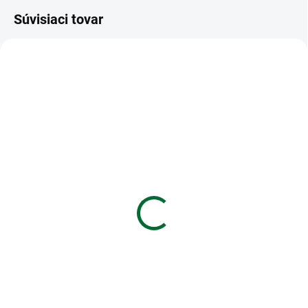
Súvisiaci tovar
VIAC ZA MENEJ
VIAC ZA MENEJ
SKLADOM
SKLADOM
(2 KS)
(4 KS)
Svadobné blahoželanie
Gifty - Be Happy
hudobné
náramok - Tree or Life
(silver)
€7,49
€5,69
Do košíka
Do košíka
Svadobné blahoželanie hudobné
Gifty - Be Happy náramok - Tree
or Life