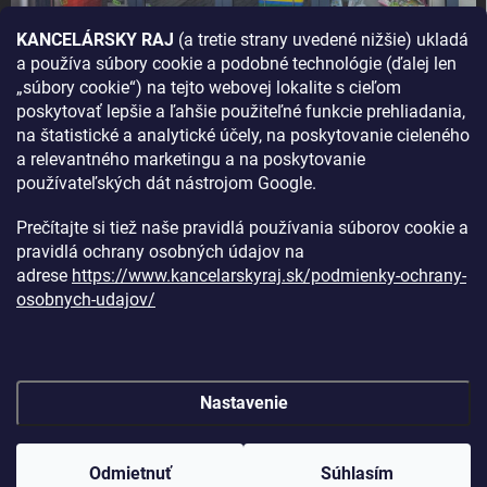
KANCELÁRSKY RAJ
(a tretie strany uvedené nižšie) ukladá
a používa súbory cookie a podobné technológie (ďalej len
AKO SA K NÁM DOSTANETE?
„súbory cookie“) na tejto webovej lokalite s cieľom
poskytovať lepšie a ľahšie použiteľné funkcie prehliadania,
na štatistické a analytické účely, na poskytovanie cieleného
a relevantného marketingu a na poskytovanie
používateľských dát nástrojom Google.
Prečítajte si tiež naše pravidlá používania súborov cookie a
pravidlá ochrany osobných údajov na
adrese
https://www.kancelarskyraj.sk/podmienky-ochrany-
osobnych-udajov/
Nastavenie
Copyright 2026
Kancelársky raj
. Všetky práva vyhradené.
Upraviť
nastavenie cookies
Odmietnuť
Súhlasím