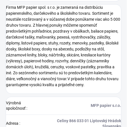
Firma MFP papier spol. s r.o. je zameraná na distribúciu
papierenského, darčekového a školského tovaru. Sortiment je
neustále rozširovaný a v súčasnej dobe ponúkame viac ako 5 000
druhov tovaru. Z hlavnej ponuky môžeme spomenúť
predovšetkým pohľadnice, pozdravy v obálkach, baliace papiere,
darčekové tašky, maľovanky, pexesá, vystrihovačky, záložky,
diplomy, listové papiere, stuhy, rozety, menovky, pastelky, školské
dosky, školské boxy, dosky na abecedu, podložky na stôl,
záznamové knihy, bloky, náčrtníky, skicáre, kresliace kartóny
(výkresy), papierové hodiny, rozvrhy, denníčky (záznamníky
domácich úloh), kružidlá, ceruzky, voskové pastelky, pravítka a
iné. Zo sezónneho sortimentu sú to predovšetkým kalendáre,
diáre, veľkonočný a vianočný tovar.V prípade tohto druhu tovaru
garantujeme vysokú kvalitu a prijateľné ceny.
Výrobná
MFP papier s.r.o.
spoločnosť
:
Celiny 866 033 01 Liptovský Hrádok
Adresa
:
Slovensko