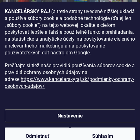
KANCELÁRSKY RAJ
(a tretie strany uvedené nižšie) ukladá
a používa súbory cookie a podobné technológie (ďalej len
AKO SA K NÁM DOSTANETE?
„súbory cookie“) na tejto webovej lokalite s cieľom
poskytovať lepšie a ľahšie použiteľné funkcie prehliadania,
na štatistické a analytické účely, na poskytovanie cieleného
a relevantného marketingu a na poskytovanie
používateľských dát nástrojom Google.
Prečítajte si tiež naše pravidlá používania súborov cookie a
pravidlá ochrany osobných údajov na
adrese
https://www.kancelarskyraj.sk/podmienky-ochrany-
osobnych-udajov/
Nastavenie
Copyright 2026
Kancelársky raj
. Všetky práva vyhradené.
Upraviť
nastavenie cookies
Odmietnuť
Súhlasím