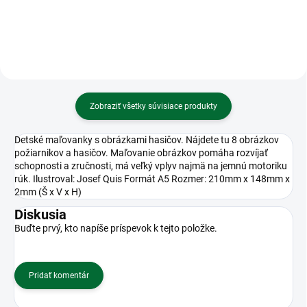
Zobraziť všetky súvisiace produkty
Detské maľovanky s obrázkami hasičov. Nájdete tu 8 obrázkov
požiarnikov a hasičov. Maľovanie obrázkov pomáha rozvíjať
schopnosti a zručnosti, má veľký vplyv najmä na jemnú motoriku
rúk. Ilustroval: Josef Quis Formát A5 Rozmer: 210mm x 148mm x
2mm (Š x V x H)
Diskusia
Buďte prvý, kto napíše príspevok k tejto položke.
Pridať komentár