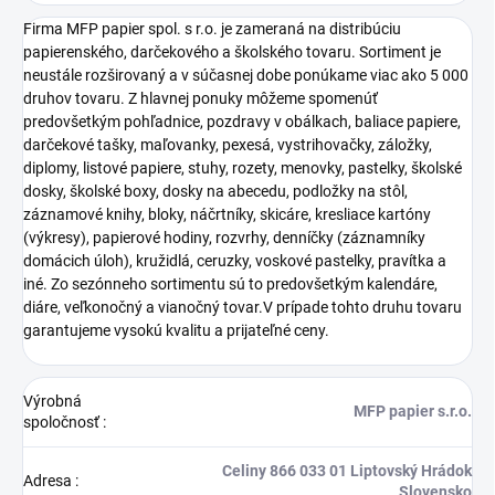
Firma MFP papier spol. s r.o. je zameraná na distribúciu
papierenského, darčekového a školského tovaru. Sortiment je
neustále rozširovaný a v súčasnej dobe ponúkame viac ako 5 000
druhov tovaru. Z hlavnej ponuky môžeme spomenúť
predovšetkým pohľadnice, pozdravy v obálkach, baliace papiere,
darčekové tašky, maľovanky, pexesá, vystrihovačky, záložky,
diplomy, listové papiere, stuhy, rozety, menovky, pastelky, školské
dosky, školské boxy, dosky na abecedu, podložky na stôl,
záznamové knihy, bloky, náčrtníky, skicáre, kresliace kartóny
(výkresy), papierové hodiny, rozvrhy, denníčky (záznamníky
domácich úloh), kružidlá, ceruzky, voskové pastelky, pravítka a
iné. Zo sezónneho sortimentu sú to predovšetkým kalendáre,
diáre, veľkonočný a vianočný tovar.V prípade tohto druhu tovaru
garantujeme vysokú kvalitu a prijateľné ceny.
Výrobná
MFP papier s.r.o.
spoločnosť
:
Celiny 866 033 01 Liptovský Hrádok
Adresa
:
Slovensko