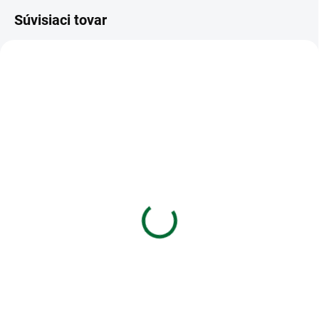
Súvisiaci tovar
VIAC ZA MENEJ
VIAC ZA MENEJ
SKLADOM
SKLADOM
(5 KS)
(5 KS)
Blahoželanie k
Blahoželanie k
narodeninám – 40
narodeninám s výberom
roku
€2,29
€2,29
Do košíka
Do košíka
Blahoželanie k narodeninám – 40
Blahoželanie k narodeninám s
výberom roku