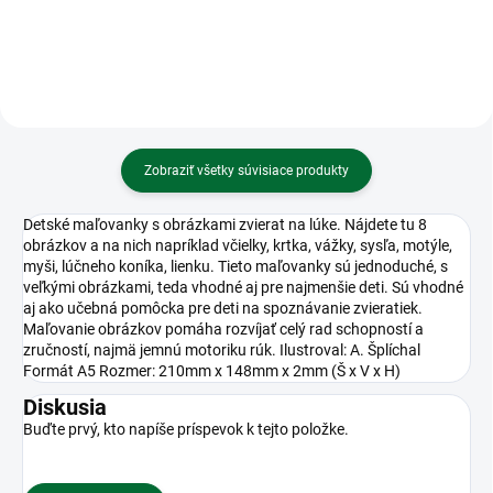
Zobraziť všetky súvisiace produkty
Detské maľovanky s obrázkami zvierat na lúke. Nájdete tu 8
obrázkov a na nich napríklad včielky, krtka, vážky, sysľa, motýle,
myši, lúčneho koníka, lienku. Tieto maľovanky sú jednoduché, s
veľkými obrázkami, teda vhodné aj pre najmenšie deti. Sú vhodné
aj ako učebná pomôcka pre deti na spoznávanie zvieratiek.
Maľovanie obrázkov pomáha rozvíjať celý rad schopností a
zručností, najmä jemnú motoriku rúk. Ilustroval: A. Šplíchal
Formát A5 Rozmer: 210mm x 148mm x 2mm (Š x V x H)
Diskusia
Buďte prvý, kto napíše príspevok k tejto položke.