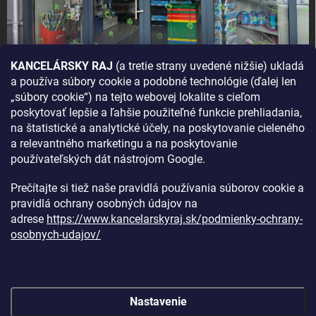
KANCELÁRSKY RAJ
(a tretie strany uvedené nižšie) ukladá
a používa súbory cookie a podobné technológie (ďalej len
AKO SA K NÁM DOSTANETE?
„súbory cookie“) na tejto webovej lokalite s cieľom
poskytovať lepšie a ľahšie použiteľné funkcie prehliadania,
na štatistické a analytické účely, na poskytovanie cieleného
a relevantného marketingu a na poskytovanie
používateľských dát nástrojom Google.
Prečítajte si tiež naše pravidlá používania súborov cookie a
pravidlá ochrany osobných údajov na
adrese
https://www.kancelarskyraj.sk/podmienky-ochrany-
osobnych-udajov/
Nastavenie