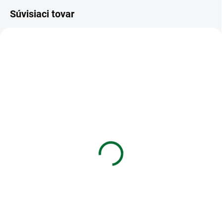
Súvisiaci tovar
VIAC ZA MENEJ
VIAC ZA MENEJ
SKLADOM
SKLADOM
(3 KS)
(4 KS)
Blahoželanie k
Blahoželanie k
narodeninám 40
narodeninám s výberom
roku - Lúčne kvety
€1,55
€1,85
Do košíka
Do košíka
Blahoželanie k narodeninám 40
Blahoželanie k narodeninám s
výberom roku - Lúčne kvety