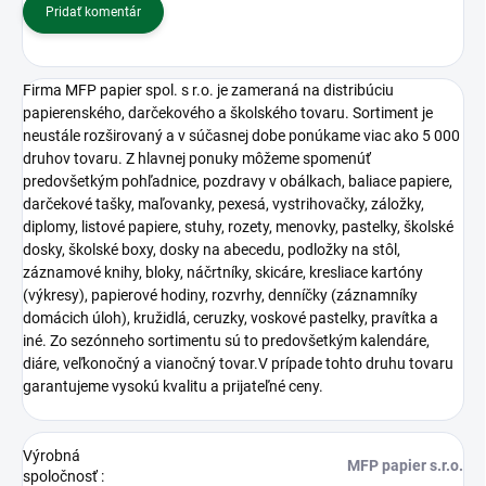
Pridať komentár
Firma MFP papier spol. s r.o. je zameraná na distribúciu
papierenského, darčekového a školského tovaru. Sortiment je
neustále rozširovaný a v súčasnej dobe ponúkame viac ako 5 000
druhov tovaru. Z hlavnej ponuky môžeme spomenúť
predovšetkým pohľadnice, pozdravy v obálkach, baliace papiere,
darčekové tašky, maľovanky, pexesá, vystrihovačky, záložky,
diplomy, listové papiere, stuhy, rozety, menovky, pastelky, školské
dosky, školské boxy, dosky na abecedu, podložky na stôl,
záznamové knihy, bloky, náčrtníky, skicáre, kresliace kartóny
(výkresy), papierové hodiny, rozvrhy, denníčky (záznamníky
domácich úloh), kružidlá, ceruzky, voskové pastelky, pravítka a
iné. Zo sezónneho sortimentu sú to predovšetkým kalendáre,
diáre, veľkonočný a vianočný tovar.V prípade tohto druhu tovaru
garantujeme vysokú kvalitu a prijateľné ceny.
Výrobná
MFP papier s.r.o.
spoločnosť
: